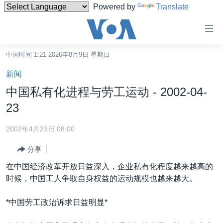
Powered by
Translate
无
障
碍
中国时间 1:21 2026年8月9日 星期日
主页
链
新闻
接
美国
中国私有化进程与劳工运动 - 2002-04-
跳
中国
23
转
台湾
到
2002年4月23日 08:00
内
港澳
容
分享
国际
跳
在中国经济改革开放日益深入，企业私有化程度越来越高的
转
分类新闻
最新国际新闻
时候，中国工人争取自身权益的运动规模也越来越大。
到
美中关系
印太
经济·金融·贸易
导
*中国劳工政治诉求日益明显*
航
热点专题
中东
人权·法律·宗教
跳