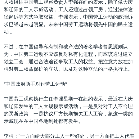
人权组织中国劳工观察负责人李强在纽约表示，除了像大庆
VOA视频
欧洲
科教·文娱·体健
白宫要闻
转
和辽阳的工人示威活动，工人还通过占领厂房，通过法律途
到
VOA今日焦点
非洲
军事
国会报道
径起诉等方式争取权益。李强表示，中国劳工运动的政治诉
检
求已经越来越明显。未来中国劳工运动将领先中国的民主运
中文广播
美洲
劳工
美中关系
索
动 。
全球议题
环境
美国建国250周年
关注我们
不过，在中国倡导私有制和破产法的著名学者曹思源则认
埃博拉疫情
为，中国劳工运动不应该反对私有化进程，而应该通过建立
美国之音专访
独立工会，通过合法途径争取工人的权益。把注意力放在加
强对劳工权益保护的立法、以及对这种立法的严格执行上。
重要讲话与声明
台海两岸关系
其他语言网站
*中国政府两手对付劳工运动*
南中国海争端
中国劳工观察执行主任李强星期一在纽约表示，最近在大庆
关注西藏
和辽阳发生的工人大规模示威活动，一是反对对工人不合理
的买断政策，一是抗议厂方长期拖欠工人工资，象这一类的
关注新疆
示威现在在中国各地到处都有发生。
GEN Z 看美国
李强：“一方面给大部分工人一些好处，另一方面把工人代表