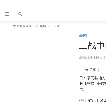
无
障
碍
检
中国时间 4:32 2026年8月7日 星期五
主页
索
链
新闻
美国
接
二战中国
中国
跳
转
台湾
2002年4月26日 08
到
港澳
内
容
分享
国际
跳
日本福冈县地方
分类新闻
最新国际新闻
转
必须赔偿中国劳
到
美中关系
印太
经济·金融·贸易
偿。
导
热点专题
中东
人权·法律·宗教
航
*三井矿山手段恶
跳
VOA视频
欧洲
科教·文娱·体健
白宫要闻