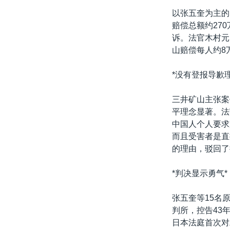
转
以张五奎为主的
VOA今日焦点
非洲
军事
国会报道
到
赔偿总额约27
检
中文广播
美洲
劳工
美中关系
诉。法官木村元
索
山赔偿每人约8
全球议题
环境
美国建国250周年
埃博拉疫情
*没有登报导歉理
美国之音专访
三井矿山主张案
重要讲话与声明
平理念显著。法
中国人个人要求
台海两岸关系
而且受害者是直
南中国海争端
的理由，驳回了
关注西藏
*判决显示勇气*
关注新疆
张五奎等15名
GEN Z 看美国
判所，控告43
日本法庭首次对