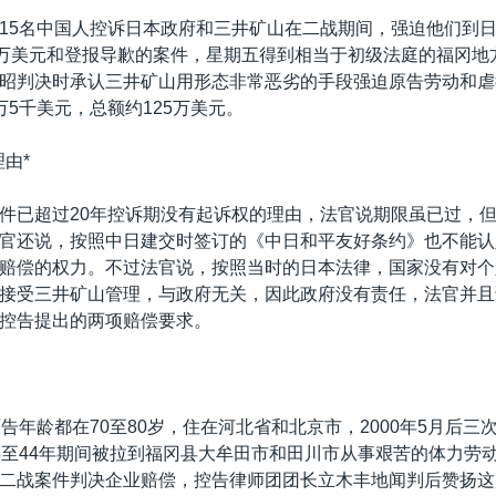
15名中国人控诉日本政府和三井矿山在二战期间，强迫他们到
0万美元和登报导歉的案件，星期五得到相当于初级法庭的福冈地
昭判决时承认三井矿山用形态非常恶劣的手段强迫原告劳动和虐
万5千美元，总额约125万美元。
由*
件已超过20年控诉期没有起诉权的理由，法官说期限虽已过，
官还说，按照中日建交时签订的《中日和平友好条约》也不能认
赔偿的权力。不过法官说，按照当时的日本法律，国家没有对个
接受三井矿山管理，与政府无关，因此政府没有责任，法官并且
控告提出的两项赔偿要求。
原告年龄都在70至80岁，住在河北省和北京市，2000年5月后三
年至44年期间被拉到福冈县大牟田市和田川市从事艰苦的体力劳
二战案件判决企业赔偿，控告律师团团长立木丰地闻判后赞扬这