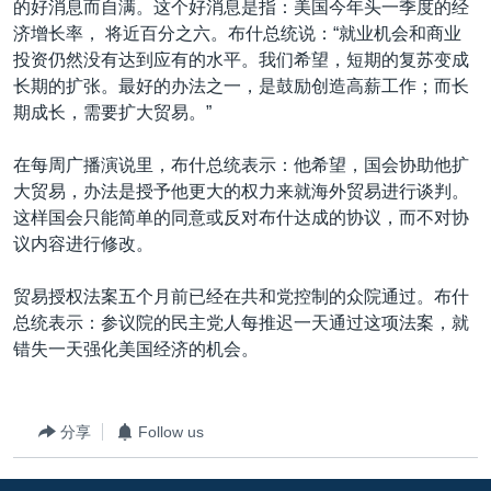
的好消息而自满。这个好消息是指：美国今年头一季度的经
VOA视频
欧洲
科教·文娱·体健
白宫要闻
转
济增长率， 将近百分之六。布什总统说：“就业机会和商业
到
VOA今日焦点
非洲
军事
国会报道
投资仍然没有达到应有的水平。我们希望，短期的复苏变成
检
长期的扩张。最好的办法之一，是鼓励创造高薪工作；而长
中文广播
美洲
劳工
美中关系
索
期成长，需要扩大贸易。”
全球议题
环境
美国建国250周年
关注我们
在每周广播演说里，布什总统表示：他希望，国会协助他扩
埃博拉疫情
大贸易，办法是授予他更大的权力来就海外贸易进行谈判。
美国之音专访
这样国会只能简单的同意或反对布什达成的协议，而不对协
议内容进行修改。
重要讲话与声明
台海两岸关系
其他语言网站
贸易授权法案五个月前已经在共和党控制的众院通过。布什
总统表示：参议院的民主党人每推迟一天通过这项法案，就
南中国海争端
错失一天强化美国经济的机会。
关注西藏
关注新疆
分享
Follow us
GEN Z 看美国