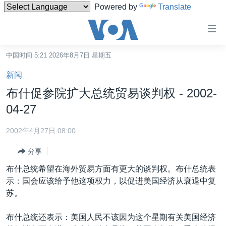
Powered by
Translate
无
障
碍
中国时间 5:21 2026年8月7日 星期五
主页
链
新闻
接
美国
布什促参院扩大总统贸易谈判权 - 2002-
跳
中国
04-27
转
台湾
到
2002年4月27日 08:00
内
港澳
容
分享
国际
跳
布什总统希望在海外贸易方面有更大的谈判权。布什总统表
转
分类新闻
最新国际新闻
示：国会应该给予他这项权力，以促进美国经济从衰退中复
到
苏。
美中关系
印太
经济·金融·贸易
导
航
热点专题
中东
人权·法律·宗教
布什总统还表示：美国人民不该因为这个星期有关美国经济
跳