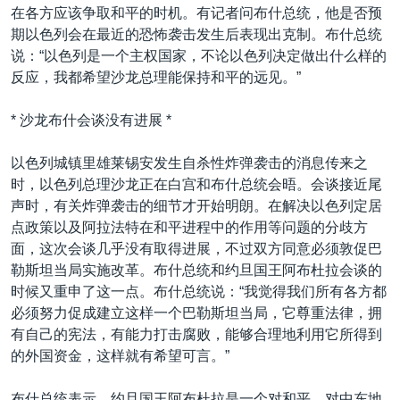
在各方应该争取和平的时机。有记者问布什总统，他是否预
期以色列会在最近的恐怖袭击发生后表现出克制。布什总统
说：“以色列是一个主权国家，不论以色列决定做出什么样的
反应，我都希望沙龙总理能保持和平的远见。”
* 沙龙布什会谈没有进展 *
以色列城镇里雄莱锡安发生自杀性炸弹袭击的消息传来之
时，以色列总理沙龙正在白宫和布什总统会晤。会谈接近尾
声时，有关炸弹袭击的细节才开始明朗。在解决以色列定居
点政策以及阿拉法特在和平进程中的作用等问题的分歧方
面，这次会谈几乎没有取得进展，不过双方同意必须敦促巴
勒斯坦当局实施改革。布什总统和约旦国王阿布杜拉会谈的
时候又重申了这一点。布什总统说：“我觉得我们所有各方都
必须努力促成建立这样一个巴勒斯坦当局，它尊重法律，拥
有自己的宪法，有能力打击腐败，能够合理地利用它所得到
的外国资金，这样就有希望可言。”
布什总统表示，约旦国王阿布杜拉是一个对和平、对中东地