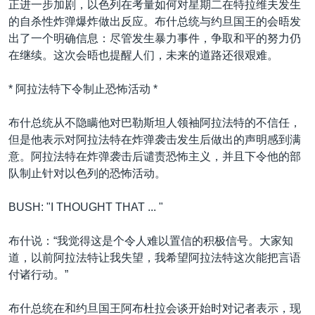
正进一步加剧，以色列在考量如何对星期二在特拉维夫发生
VOA视频
欧洲
科教·文娱·体健
白宫要闻
转
的自杀性炸弹爆炸做出反应。布什总统与约旦国王的会晤发
到
VOA今日焦点
非洲
军事
国会报道
出了一个明确信息：尽管发生暴力事件，争取和平的努力仍
检
在继续。这次会晤也提醒人们，未来的道路还很艰难。
中文广播
美洲
劳工
美中关系
索
全球议题
环境
美国建国250周年
* 阿拉法特下令制止恐怖活动 *
关注我们
埃博拉疫情
布什总统从不隐瞒他对巴勒斯坦人领袖阿拉法特的不信任，
美国之音专访
但是他表示对阿拉法特在炸弹袭击发生后做出的声明感到满
意。阿拉法特在炸弹袭击后谴责恐怖主义，并且下令他的部
重要讲话与声明
队制止针对以色列的恐怖活动。
台海两岸关系
其他语言网站
BUSH: "I THOUGHT THAT ... "
南中国海争端
关注西藏
布什说：“我觉得这是个令人难以置信的积极信号。大家知
道，以前阿拉法特让我失望，我希望阿拉法特这次能把言语
关注新疆
付诸行动。”
GEN Z 看美国
布什总统在和约旦国王阿布杜拉会谈开始时对记者表示，现