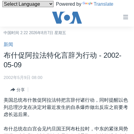
Powered by
Translate
无
障
碍
中国时间 2:22 2026年8月7日 星期五
主页
链
新闻
接
美国
布什促阿拉法特化言辞为行动 - 2002-
跳
中国
05-09
转
台湾
到
2002年5月9日 08:00
内
港澳
容
分享
国际
跳
美国总统布什敦促阿拉法特把言辞付诸行动，同时提醒以色
转
分类新闻
最新国际新闻
列总理沙龙在决定对最近发生的自杀爆炸做出反应之前要考
到
虑长远后果。
美中关系
印太
经济·金融·贸易
导
航
热点专题
中东
人权·法律·宗教
布什总统在白宫会见约旦国王阿布杜拉时，中东的紧张局势
跳