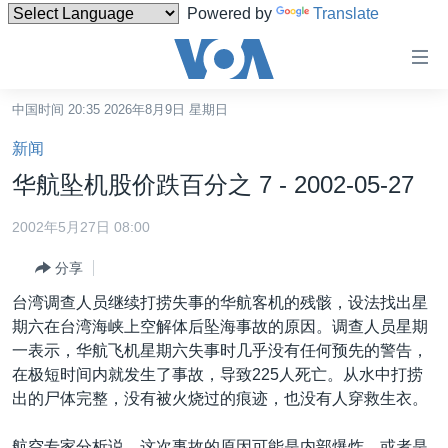
Powered by
Translate
无
障
碍
中国时间 20:35 2026年8月9日 星期日
主页
链
新闻
接
美国
华航坠机股价跌百分之 7 - 2002-05-27
跳
中国
转
2002年5月27日 08:00
台湾
到
分享
内
港澳
容
台湾调查人员继续打捞失事的华航客机的残骸，设法找出星
国际
跳
期六在台湾海峡上空解体后坠海事故的原因。调查人员星期
转
分类新闻
最新国际新闻
一表示，华航飞机星期六失事时几乎没有任何预先的警告，
到
在极短时间内就发生了事故，导致225人死亡。从水中打捞
美中关系
印太
经济·金融·贸易
导
出的尸体完整，没有被火烧过的痕迹，也没有人穿救生衣。
航
热点专题
中东
人权·法律·宗教
跳
航空专家分析说，这次事故的原因可能是内部爆炸，或者是