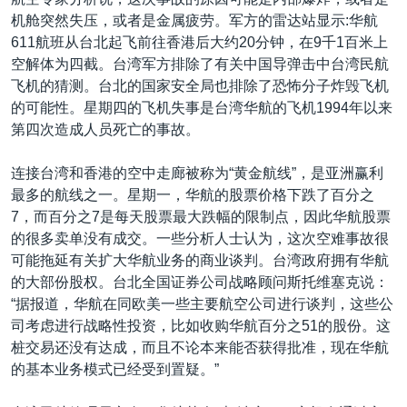
VOA视频
欧洲
科教·文娱·体健
白宫要闻
转
机舱突然失压，或者是金属疲劳。军方的雷达站显示:华航
到
VOA今日焦点
非洲
军事
国会报道
611航班从台北起飞前往香港后大约20分钟，在9千1百米上
检
空解体为四截。台湾军方排除了有关中国导弹击中台湾民航
中文广播
美洲
劳工
美中关系
索
飞机的猜测。台北的国家安全局也排除了恐怖分子炸毁飞机
全球议题
环境
美国建国250周年
的可能性。星期四的飞机失事是台湾华航的飞机1994年以来
关注我们
第四次造成人员死亡的事故。
埃博拉疫情
美国之音专访
连接台湾和香港的空中走廊被称为“黄金航线”，是亚洲赢利
最多的航线之一。星期一，华航的股票价格下跌了百分之
重要讲话与声明
7，而百分之7是每天股票最大跌幅的限制点，因此华航股票
台海两岸关系
的很多卖单没有成交。一些分析人士认为，这次空难事故很
其他语言网站
可能拖延有关扩大华航业务的商业谈判。台湾政府拥有华航
南中国海争端
的大部份股权。台北全国证券公司战略顾问斯托维塞克说：
关注西藏
“据报道，华航在同欧美一些主要航空公司进行谈判，这些公
司考虑进行战略性投资，比如收购华航百分之51的股份。这
关注新疆
桩交易还没有达成，而且不论本来能否获得批准，现在华航
GEN Z 看美国
的基本业务模式已经受到置疑。”