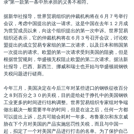
录”第一款第一条中所承担的义务不相符。
VOA视频
欧洲
科教·文娱·体健
白宫要闻
转
到
VOA今日焦点
非洲
军事
国会报道
据新华社报导，世界贸易组织的仲裁机构将在６月７号举行
检
会议，考虑中国提出的这一请求。这是中国在去年１２月成
中文广播
美洲
劳工
美中关系
索
为世贸成员以来，向这个组织提出的第一次申诉。世界贸易
全球议题
环境
美国建国250周年
组织还表示，它的仲裁机构将在６月３号召开会议，讨论欧
关注我们
盟提出的成立贸易专家组的第二次请求，以及日本和韩国第
埃博拉疫情
一次提出的请求。欧盟的第一次请求受到美国的阻挠，但是
美国之音专访
根据世贸规则，华盛顿无权阻止欧盟的第二次请求。据法新
社报导，巴西、新西兰、挪威和瑞士也开始与华盛顿就钢铁
重要讲话与声明
关税问题进行磋商。
台海两岸关系
其他语言网站
今年三月，美国决定在今后三年对某些进口的钢铁征收百分
南中国海争端
之８到百分之３０的关税，目的是给处于挣扎中的美国钢铁
关注西藏
工业更多的时间进行结构调整。世界贸易组织专家组对争端
做出裁决一般需要半年的时间，但是在这之后，任何一方都
关注新疆
可以提出上诉，总共可能会耗时一年多。布鲁塞尔和东京威
GEN Z 看美国
胁在下个月对美国的产品实施惩罚性关税，而且与中国一
起，拟定了一个对美国产品进行打击的名单。为了保护自己