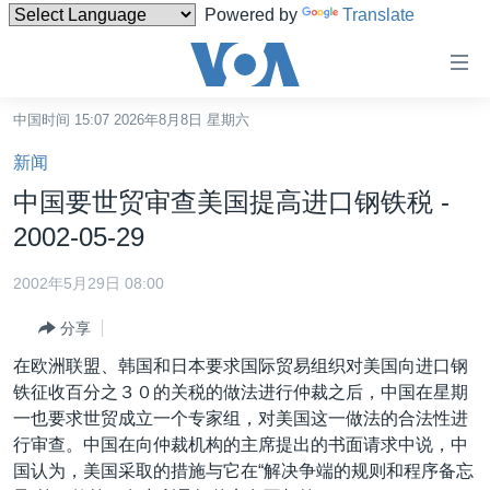
Powered by
Translate
无
障
碍
中国时间 15:07 2026年8月8日 星期六
主页
链
新闻
接
美国
中国要世贸审查美国提高进口钢铁税 -
跳
中国
2002-05-29
转
台湾
到
2002年5月29日 08:00
内
港澳
容
分享
国际
跳
在欧洲联盟、韩国和日本要求国际贸易组织对美国向进口钢
转
分类新闻
最新国际新闻
铁征收百分之３０的关税的做法进行仲裁之后，中国在星期
到
一也要求世贸成立一个专家组，对美国这一做法的合法性进
美中关系
印太
经济·金融·贸易
导
行审查。中国在向仲裁机构的主席提出的书面请求中说，中
航
热点专题
中东
人权·法律·宗教
国认为，美国采取的措施与它在“解决争端的规则和程序备忘
跳