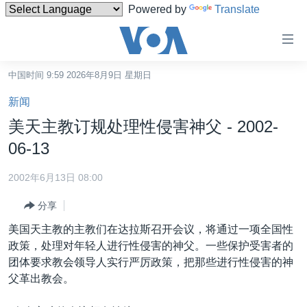
Powered by
Translate
无
障
碍
中国时间 9:59 2026年8月9日 星期日
主页
链
新闻
接
美国
美天主教订规处理性侵害神父 - 2002-
跳
中国
06-13
转
台湾
到
2002年6月13日 08:00
内
港澳
容
分享
国际
跳
美国天主教的主教们在达拉斯召开会议，将通过一项全国性
转
分类新闻
最新国际新闻
政策，处理对年轻人进行性侵害的神父。一些保护受害者的
到
团体要求教会领导人实行严厉政策，把那些进行性侵害的神
美中关系
印太
经济·金融·贸易
导
父革出教会。
航
热点专题
中东
人权·法律·宗教
跳