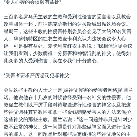
*令人心碎的会议颇有益处*
VOA视频
欧洲
科教·文娱·体健
白宫要闻
转
到
VOA今日焦点
非洲
军事
国会报道
三百多名罗马天主教的主教和受到性侵害的受害者以及教会
检
改革团体一起，前往德克萨斯州的达拉斯城出席这场会议。
中文广播
美洲
劳工
美中关系
索
星期三，这些主教的性侵害特别委员会会见了大约20名受害
全球议题
环境
美国建国250周年
人。华盛顿特区的红衣主教麦卡利克认为这次会议令人心
关注我们
碎，可是很有益处。麦卡利克红衣主教说：“我相信这场会议
埃博拉疫情
让我们看到，少数病得十分厉害和神智混乱的神父，使得如
美国之音专访
此众多的人受到伤害，实在令我们十分痛心。”
重要讲话与声明
*受害者要求严厉惩罚犯罪神父*
台海两岸关系
其他语言网站
会见这些主教的人士之一是[被神父侵害的受害者网络]的塞兰
南中国海争端
诺。他说他在十几岁的时候曾经受到一名神父的性侵害。他
关注西藏
敦促主教们以严厉手段对待那些进行性侵害的神父以及把这
些神父调往其它教区和拿一些金钱贿赂受害人的方法来保护
关注新疆
这些神父的那些主教。塞兰诺说：“这一问题并非只是针对少
GEN Z 看美国
数不正常的神父。这一问题是针对那些做神父而又进行性侵
害的罪人。这一问题是针对那些决定维持这些神父地位的主