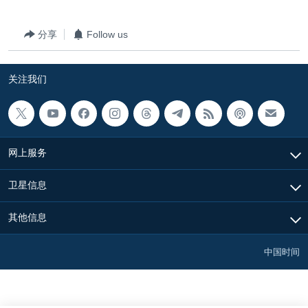
VOA视频
欧洲
科教·文娱·体健
白宫要闻
转
到
VOA今日焦点
非洲
军事
国会报道
分享
Follow us
检
中文广播
美洲
劳工
美中关系
索
关注我们
全球议题
环境
美国建国250周年
关注我们
埃博拉疫情
美国之音专访
网上服务
重要讲话与声明
台海两岸关系
其他语言网站
卫星信息
南中国海争端
其他信息
关注西藏
关注新疆
中国时间
GEN Z 看美国