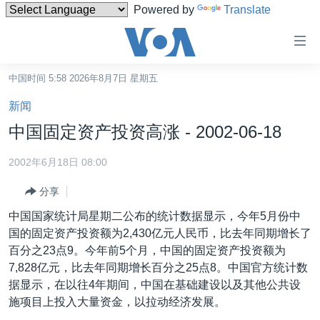
Powered by
Translate
无
障
碍
中国时间 5:58 2026年8月7日 星期五
主页
链
新闻
接
美国
中国固定资产投资高涨 - 2002-06-18
跳
中国
转
2002年6月18日 08:00
台湾
到
分享
内
港澳
容
中国国家统计局星期二公布的统计数据显示，今年5月份中
国际
跳
国的固定资产投资额为2,430亿元人民币，比去年同期增长了
转
分类新闻
最新国际新闻
百分之23点9。今年前5个月，中国的固定资产投资额为
到
7,828亿元，比去年同期增长百分之25点8。中国官方统计数
美中关系
印太
经济·金融·贸易
导
据显示，在以往4年期间，中国在基础建设以及其他公共设
航
热点专题
中东
人权·法律·宗教
施项目上投入大量资金，以拉动经济发展。
跳