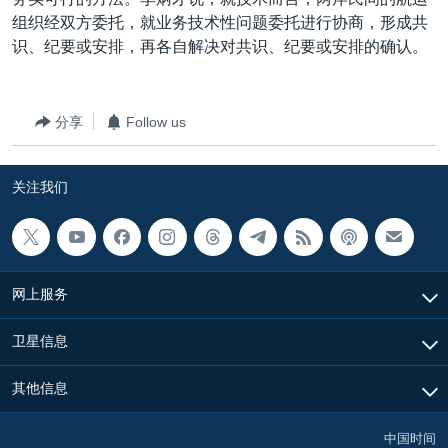
VOA视频
欧洲
科教·文娱·体健
白宫要闻
转
组织经双方委托，就业务技术性问题委托进行协商，形成共
到
VOA今日焦点
非洲
军事
国会报道
识、纪要或安排，再各自解决对共识、纪要或安排的确认。
检
中文广播
美洲
劳工
美中关系
索
全球议题
环境
美国建国250周年
分享
Follow us
关注我们
埃博拉疫情
关注我们
美国之音专访
重要讲话与声明
台海两岸关系
其他语言网站
网上服务
南中国海争端
关注西藏
卫星信息
关注新疆
其他信息
GEN Z 看美国
中国时间