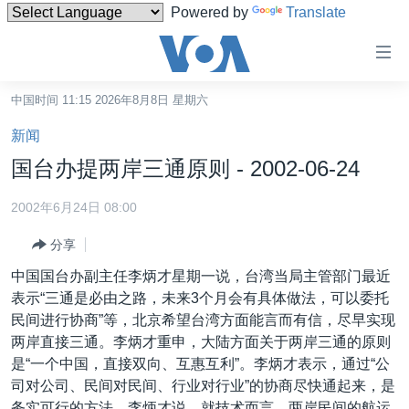
Powered by
Translate
无
障
碍
中国时间 11:15 2026年8月8日 星期六
主页
链
新闻
接
美国
国台办提两岸三通原则 - 2002-06-24
跳
中国
转
2002年6月24日 08:00
台湾
到
分享
内
港澳
容
中国国台办副主任李炳才星期一说，台湾当局主管部门最近
国际
跳
表示“三通是必由之路，未来3个月会有具体做法，可以委托
转
分类新闻
最新国际新闻
民间进行协商”等，北京希望台湾方面能言而有信，尽早实现
到
两岸直接三通。李炳才重申，大陆方面关于两岸三通的原则
美中关系
印太
经济·金融·贸易
导
是“一个中国，直接双向、互惠互利”。李炳才表示，通过“公
航
热点专题
中东
人权·法律·宗教
司对公司、民间对民间、行业对行业”的协商尽快通起来，是
跳
务实可行的方法。李炳才说，就技术而言，两岸民间的航运