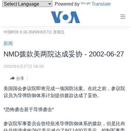
Powered by
Translate
无
障
碍
中国时间 6:16 2026年8月7日 星期五
主页
链
新闻
接
美国
NMD拨款美两院达成妥协 - 2002-06-27
跳
中国
转
2002年6月27日 08:00
台湾
到
分享
内
港澳
容
美国国会参议院即将完成一项国防法案。在此之前，参议院
国际
跳
议员为导弹防御体系计划提供拨款达成了妥协。
转
分类新闻
最新国际新闻
到
*恐怖袭击甚于导弹袭击*
美中关系
印太
经济·金融·贸易
导
航
热点专题
中东
人权·法律·宗教
参议院军事委员会曾经批准导弹防御体系的拨款，但是比布
跳
什总统请求的76亿美元减少了8亿1400万美元。控制军事委