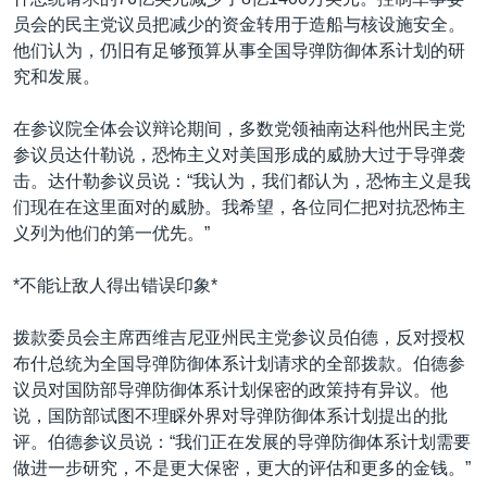
VOA视频
欧洲
科教·文娱·体健
白宫要闻
转
员会的民主党议员把减少的资金转用于造船与核设施安全。
到
VOA今日焦点
非洲
军事
国会报道
他们认为，仍旧有足够预算从事全国导弹防御体系计划的研
检
究和发展。
中文广播
美洲
劳工
美中关系
索
全球议题
环境
美国建国250周年
在参议院全体会议辩论期间，多数党领袖南达科他州民主党
关注我们
参议员达什勒说，恐怖主义对美国形成的威胁大过于导弹袭
埃博拉疫情
击。达什勒参议员说：“我认为，我们都认为，恐怖主义是我
美国之音专访
们现在在这里面对的威胁。我希望，各位同仁把对抗恐怖主
义列为他们的第一优先。”
重要讲话与声明
台海两岸关系
*不能让敌人得出错误印象*
其他语言网站
南中国海争端
拨款委员会主席西维吉尼亚州民主党参议员伯德，反对授权
关注西藏
布什总统为全国导弹防御体系计划请求的全部拨款。伯德参
议员对国防部导弹防御体系计划保密的政策持有异议。他
关注新疆
说，国防部试图不理睬外界对导弹防御体系计划提出的批
GEN Z 看美国
评。伯德参议员说：“我们正在发展的导弹防御体系计划需要
做进一步研究，不是更大保密，更大的评估和更多的金钱。”