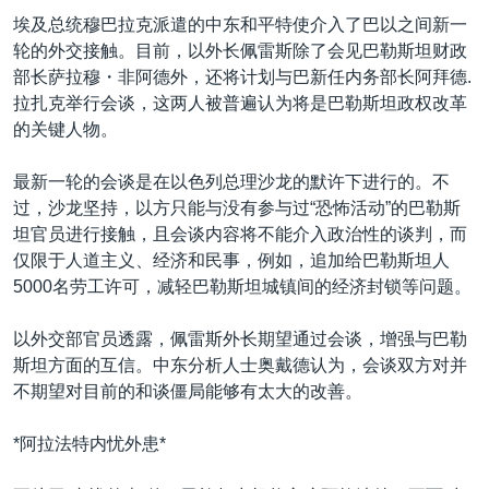
VOA视频
欧洲
科教·文娱·体健
白宫要闻
转
埃及总统穆巴拉克派遣的中东和平特使介入了巴以之间新一
到
VOA今日焦点
非洲
军事
国会报道
轮的外交接触。目前，以外长佩雷斯除了会见巴勒斯坦财政
检
部长萨拉穆・非阿德外，还将计划与巴新任内务部长阿拜德.
中文广播
美洲
劳工
美中关系
索
拉扎克举行会谈，这两人被普遍认为将是巴勒斯坦政权改革
全球议题
环境
美国建国250周年
的关键人物。
关注我们
埃博拉疫情
最新一轮的会谈是在以色列总理沙龙的默许下进行的。不
美国之音专访
过，沙龙坚持，以方只能与没有参与过“恐怖活动”的巴勒斯
坦官员进行接触，且会谈内容将不能介入政治性的谈判，而
重要讲话与声明
仅限于人道主义、经济和民事，例如，追加给巴勒斯坦人
台海两岸关系
5000名劳工许可，减轻巴勒斯坦城镇间的经济封锁等问题。
其他语言网站
南中国海争端
以外交部官员透露，佩雷斯外长期望通过会谈，增强与巴勒
关注西藏
斯坦方面的互信。中东分析人士奥戴德认为，会谈双方对并
不期望对目前的和谈僵局能够有太大的改善。
关注新疆
GEN Z 看美国
*阿拉法特内忧外患*