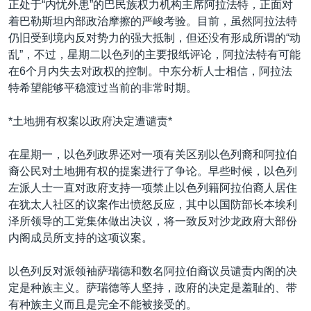
正处于“内忧外患”的巴民族权力机构主席阿拉法特，正面对
着巴勒斯坦内部政治摩擦的严峻考验。目前，虽然阿拉法特
仍旧受到境内反对势力的强大抵制，但还没有形成所谓的“动
乱”，不过，星期二以色列的主要报纸评论，阿拉法特有可能
在6个月内失去对政权的控制。中东分析人士相信，阿拉法
特希望能够平稳渡过当前的非常时期。
*土地拥有权案以政府决定遭谴责*
在星期一，以色列政界还对一项有关区别以色列裔和阿拉伯
裔公民对土地拥有权的提案进行了争论。早些时候，以色列
左派人士一直对政府支持一项禁止以色列籍阿拉伯裔人居住
在犹太人社区的议案作出愤怒反应，其中以国防部长本埃利
泽所领导的工党集体做出决议，将一致反对沙龙政府大部份
内阁成员所支持的这项议案。
以色列反对派领袖萨瑞德和数名阿拉伯裔议员谴责内阁的决
定是种族主义。萨瑞德等人坚持，政府的决定是羞耻的、带
有种族主义而且是完全不能被接受的。