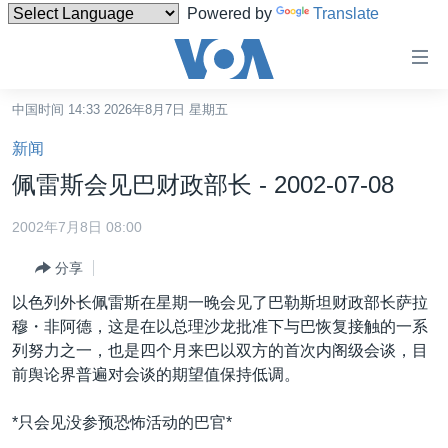
Powered by
Translate
无
障
碍
中国时间 14:33 2026年8月7日 星期五
主页
链
新闻
接
美国
佩雷斯会见巴财政部长 - 2002-07-08
跳
中国
转
2002年7月8日 08:00
台湾
到
分享
内
港澳
容
以色列外长佩雷斯在星期一晚会见了巴勒斯坦财政部长萨拉
国际
跳
穆・非阿德，这是在以总理沙龙批准下与巴恢复接触的一系
转
分类新闻
最新国际新闻
列努力之一，也是四个月来巴以双方的首次内阁级会谈，目
到
前舆论界普遍对会谈的期望值保持低调。
美中关系
印太
经济·金融·贸易
导
航
热点专题
中东
人权·法律·宗教
*只会见没参预恐怖活动的巴官*
跳