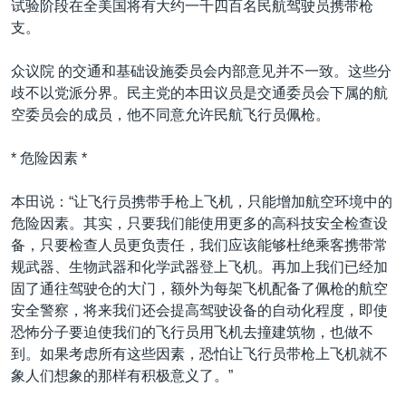
试验阶段在全美国将有大约一千四百名民航驾驶员携带枪
VOA视频
欧洲
科教·文娱·体健
白宫要闻
转
支。
到
VOA今日焦点
非洲
军事
国会报道
检
众议院 的交通和基础设施委员会内部意见并不一致。这些分
中文广播
美洲
劳工
美中关系
索
歧不以党派分界。民主党的本田议员是交通委员会下属的航
全球议题
环境
美国建国250周年
空委员会的成员，他不同意允许民航飞行员佩枪。
关注我们
埃博拉疫情
* 危险因素 *
美国之音专访
本田说：“让飞行员携带手枪上飞机，只能增加航空环境中的
重要讲话与声明
危险因素。其实，只要我们能使用更多的高科技安全检查设
台海两岸关系
其他语言网站
备，只要检查人员更负责任，我们应该能够杜绝乘客携带常
规武器、生物武器和化学武器登上飞机。再加上我们已经加
南中国海争端
固了通往驾驶仓的大门，额外为每架飞机配备了佩枪的航空
关注西藏
安全警察，将来我们还会提高驾驶设备的自动化程度，即使
恐怖分子要迫使我们的飞行员用飞机去撞建筑物，也做不
关注新疆
到。如果考虑所有这些因素，恐怕让飞行员带枪上飞机就不
GEN Z 看美国
象人们想象的那样有积极意义了。”