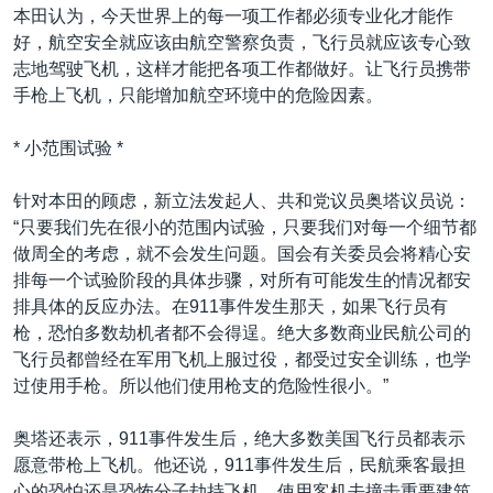
本田认为，今天世界上的每一项工作都必须专业化才能作
好，航空安全就应该由航空警察负责，飞行员就应该专心致
志地驾驶飞机，这样才能把各项工作都做好。让飞行员携带
手枪上飞机，只能增加航空环境中的危险因素。
* 小范围试验 *
针对本田的顾虑，新立法发起人、共和党议员奥塔议员说：
“只要我们先在很小的范围内试验，只要我们对每一个细节都
做周全的考虑，就不会发生问题。国会有关委员会将精心安
排每一个试验阶段的具体步骤，对所有可能发生的情况都安
排具体的反应办法。在911事件发生那天，如果飞行员有
枪，恐怕多数劫机者都不会得逞。绝大多数商业民航公司的
飞行员都曾经在军用飞机上服过役，都受过安全训练，也学
过使用手枪。所以他们使用枪支的危险性很小。”
奥塔还表示，911事件发生后，绝大多数美国飞行员都表示
愿意带枪上飞机。他还说，911事件发生后，民航乘客最担
心的恐怕还是恐怖分子劫持飞机，使用客机去撞击重要建筑