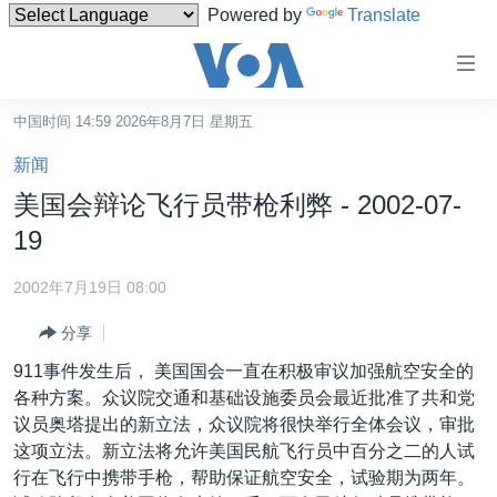
Powered by
Translate
无
障
碍
中国时间 14:59 2026年8月7日 星期五
主页
链
新闻
接
美国
美国会辩论飞行员带枪利弊 - 2002-07-
跳
中国
19
转
台湾
到
2002年7月19日 08:00
内
港澳
容
分享
国际
跳
911事件发生后， 美国国会一直在积极审议加强航空安全的
转
分类新闻
最新国际新闻
各种方案。众议院交通和基础设施委员会最近批准了共和党
到
议员奥塔提出的新立法，众议院将很快举行全体会议，审批
美中关系
印太
经济·金融·贸易
导
这项立法。新立法将允许美国民航飞行员中百分之二的人试
航
热点专题
中东
人权·法律·宗教
行在飞行中携带手枪，帮助保证航空安全，试验期为两年。
跳