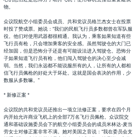
物。
众议院航空小组委员会成员、共和党议员格兰杰女士在投票
时投了赞成票。她说：“我们的民航飞行员多数都曾在军队服
役。他们对使用武器都很精通。我认为，乘客如果知道有些
飞行员有枪，只会增加乘客的安全感。虽然驾驶仓的大门已
经加固，但是恐怖分子还是有可能设法进入驾驶仓。恐怖分
子如果知道飞行员有枪，他们闯入驾驶仓的决心至少会减
弱。当然，我们永远都不能说服所有的人，让所有的人都相
信飞行员佩枪的好处大于坏处。这就是国会表决的作用，少
数服从多数嘛。”
* 新修正案 *
众议院的共和党议员还推出一项立法修正案，要求在四个月
内开始允许商业飞机上的全部7万名飞行员佩枪。众议院交
通和基础设施委员会下的航空小组委员会的成员米林达-麦当
劳女士对修正案非常不满。她对美国之音说：“我在委员会支