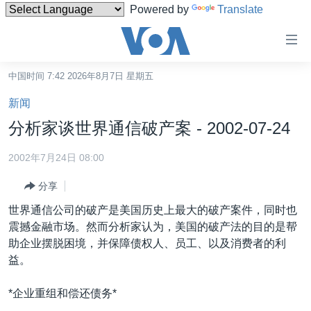
Powered by
Translate
无
障
碍
中国时间 7:42 2026年8月7日 星期五
主页
链
新闻
接
美国
分析家谈世界通信破产案 - 2002-07-24
跳
中国
转
2002年7月24日 08:00
台湾
到
分享
内
港澳
容
世界通信公司的破产是美国历史上最大的破产案件，同时也
国际
跳
震撼金融市场。然而分析家认为，美国的破产法的目的是帮
转
分类新闻
最新国际新闻
助企业摆脱困境，并保障债权人、员工、以及消费者的利
到
益。
美中关系
印太
经济·金融·贸易
导
航
热点专题
中东
人权·法律·宗教
*企业重组和偿还债务*
跳