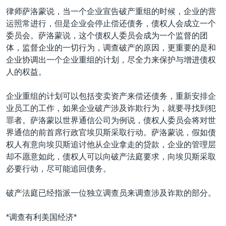
VOA视频
欧洲
科教·文娱·体健
白宫要闻
转
律师萨洛蒙说，当一个企业宣告破产重组的时候，企业的营
到
VOA今日焦点
非洲
军事
国会报道
运照常进行，但是企业会停止偿还债务，债权人会成立一个
检
委员会。萨洛蒙说，这个债权人委员会成为一个监督的团
中文广播
美洲
劳工
美中关系
索
体，监督企业的一切行为，调查破产的原因，更重要的是和
全球议题
环境
美国建国250周年
企业协调出一个企业重组的计划，尽全力来保护与增进债权
关注我们
人的权益。
埃博拉疫情
美国之音专访
企业重组的计划可以包括变卖资产来偿还债务，重新安排企
业员工的工作，如果企业破产涉及诈欺行为，就要寻找到犯
重要讲话与声明
罪者。萨洛蒙以世界通信公司为例说，债权人委员会将对世
台海两岸关系
界通信的前首席行政官埃贝斯采取行动。萨洛蒙说，假如债
其他语言网站
权人有意向埃贝斯追讨他从企业拿走的贷款，企业的管理层
南中国海争端
却不愿意如此，债权人可以向破产法庭要求，向埃贝斯采取
关注西藏
必要行动，尽可能追回债务。
关注新疆
破产法庭已经指派一位独立调查员来调查涉及诈欺的部分。
GEN Z 看美国
*调查有利美国经济*