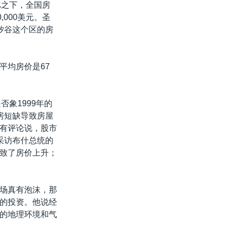
比之下，全国房
000美元。圣
“矽谷这个区的房
平均房价是67
象1999年的
房短缺导致房屋
有评论说，股市
采访布什总统的
致了房价上升；
场真有泡沫，那
的投资。他说经
的地理环境和气