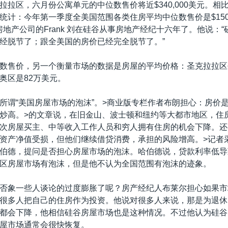
拉拉区，六月份公寓单元的中位数售价将近$340,000美元。相
统计：今年第一季度全美国范围各类住房平均中位数售价是$150,
 房地产公司的Frank 刘在硅谷从事房地产经纪十六年了。他说：
经脱节了；跟全美国的房价已经完全脱节了。”
数售价，另一个衡量市场的数据是房屋的平均价格：圣克拉拉区
奥区是82万美元。
所谓“美国房屋市场的泡沫”。>商业版专栏作者布朗担心：房价是否
炒高。>的文章说，在旧金山、波士顿和纽约等大都市地区，住
次房屋买主、中等收入工作人员和穷人拥有住房的机会下降。还
资产净值受损，但他们继续借贷消费，承担的风险增高。>记者
伯德，提问是否担心房屋市场的泡沫。哈伯德说，贷款利率低导
区房屋市场有泡沫，但是他不认为全国范围有泡沫的迹象。
否象一些人谈论的过度膨胀了呢？房产经纪人布莱尔担心如果市
很多人把自己的住房作为投资。他说对很多人来说，那是为退休
都会下降，他相信硅谷房屋市场也是这种情况。不过他认为硅谷
屋市场通常会很快恢复。