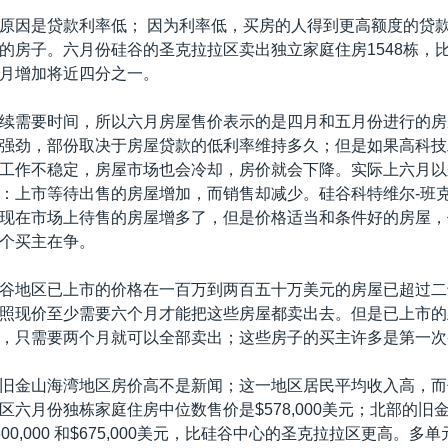
原因是贷款利率低； 因为利率低，买房的人得到更高额度的贷
的房子。六月份硅谷的圣克拉拉区卖出独立家庭住房1548栋，
月增加将近四分之一。
续需要时间，所以六月房屋售价表示的是四月和五月份进行的房
强劲，部份取决于房屋贷款的低利率维持多久；但是如果高科技
工作不稳定，房屋市场也会冷却，房价就会下降。实际上六月以
：上市等待出售的房屋增加，而销售却减少。硅谷科特维尔-班
现在市场上待售的房屋增多了，但是价格适当和条件好的房屋，
个买主在争。
谷地区已上市的价格在一百万到两百五十万美元的房屋已超过二
照现价至少需要六个月才能把这些房屋都卖出去。但是已上市的
，只需要两个月就可以全部卖出；这些房子的买主许多是第一次
旧金山海湾地区房价高不是新闻；这一地区居民平均收入高，而
区六月份独栋家庭住房中位数售价是$578,000美元；北部的旧
00,000 和$675,000美元，比硅谷中心的圣克拉拉区更高。多