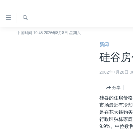
无
障
碍
检
中国时间 19:45 2026年8月8日 星期六
主页
索
链
新闻
美国
接
硅谷房价
中国
跳
转
台湾
2002年7月28日 08
到
港澳
内
容
分享
国际
跳
硅谷的住房价格
分类新闻
最新国际新闻
转
市场最近有冷却
到
美中关系
印太
经济·金融·贸易
是在花大钱购买
导
行政区独栋家庭
热点专题
中东
人权·法律·宗教
航
9.9%。中位
跳
VOA视频
欧洲
科教·文娱·体健
白宫要闻