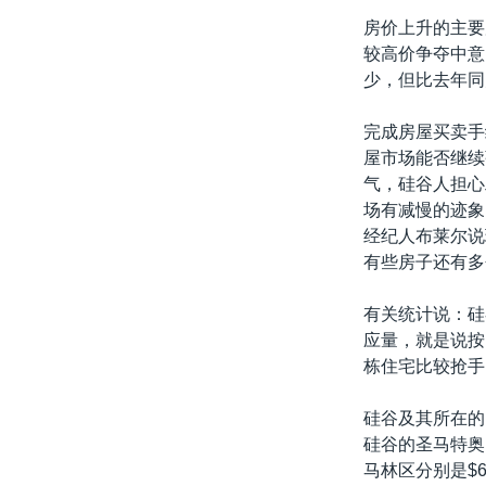
转
房价上升的主要
VOA今日焦点
非洲
军事
国会报道
到
较高价争夺中意
检
中文广播
美洲
劳工
美中关系
少，但比去年同
索
全球议题
环境
美国建国250周年
完成房屋买卖手
埃博拉疫情
屋市场能否继续
气，硅谷人担心
美国之音专访
场有减慢的迹象
重要讲话与声明
经纪人布莱尔说
有些房子还有多
台海两岸关系
南中国海争端
有关统计说：硅
应量，就是说按
关注西藏
栋住宅比较抢手
关注新疆
硅谷及其所在的
GEN Z 看美国
硅谷的圣马特奥
马林区分别是$6