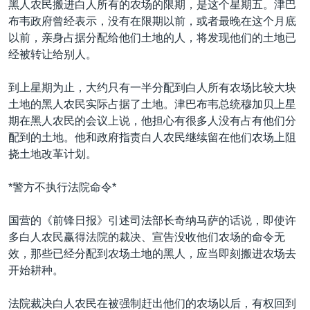
黑人农民搬进白人所有的农场的限期，是这个星期五。津巴
VOA视频
欧洲
科教·文娱·体健
白宫要闻
转
布韦政府曾经表示，没有在限期以前，或者最晚在这个月底
到
VOA今日焦点
非洲
军事
国会报道
以前，亲身占据分配给他们土地的人，将发现他们的土地已
检
经被转让给别人。
中文广播
美洲
劳工
美中关系
索
全球议题
环境
美国建国250周年
到上星期为止，大约只有一半分配到白人所有农场比较大块
关注我们
土地的黑人农民实际占据了土地。津巴布韦总统穆加贝上星
埃博拉疫情
期在黑人农民的会议上说，他担心有很多人没有占有他们分
美国之音专访
配到的土地。他和政府指责白人农民继续留在他们农场上阻
挠土地改革计划。
重要讲话与声明
台海两岸关系
其他语言网站
*警方不执行法院命令*
南中国海争端
国营的《前锋日报》引述司法部长奇纳马萨的话说，即使许
关注西藏
多白人农民赢得法院的裁决、宣告没收他们农场的命令无
效，那些已经分配到农场土地的黑人，应当即刻搬进农场去
关注新疆
开始耕种。
GEN Z 看美国
法院裁决白人农民在被强制赶出他们的农场以后，有权回到