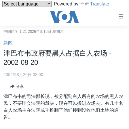
Powered by
Translate
无
障
碍
中国时间 1:21 2026年8月8日 星期六
主页
链
新闻
接
美国
津巴布韦政府要黑人占据白人农场 -
跳
中国
2002-08-20
转
台湾
到
2002年8月20日 08:00
内
港澳
容
分享
国际
跳
津巴布韦的司法部长说，被分配到白人所有的农场的黑人农
转
分类新闻
最新国际新闻
民，不要理会法院的裁决，现在可以搬进农场去。有几十名
到
白人农场主在法院成功推翻了他们接到没收他们土地的通
美中关系
印太
经济·金融·贸易
导
告。
航
热点专题
中东
人权·法律·宗教
跳