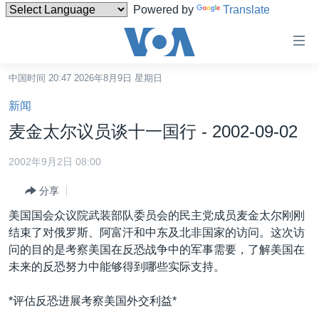
Powered by
Translate
无
障
碍
中国时间 20:47 2026年8月9日 星期日
主页
链
新闻
接
美国
麦金太尔议员谈十一国行 - 2002-09-02
跳
中国
转
2002年9月2日 08:00
台湾
到
分享
内
港澳
容
美国国会众议院武装部队委员会的民主党成员麦金太尔刚刚
国际
跳
结束了对俄罗斯、阿富汗和中东及北非国家的访问。这次访
转
分类新闻
最新国际新闻
问的目的是考察美国在反恐战争中的军事需要，了解美国在
到
未来的反恐努力中能够得到哪些实际支持。
美中关系
印太
经济·金融·贸易
导
航
热点专题
中东
人权·法律·宗教
*评估反恐进展考察美国外交利益*
跳