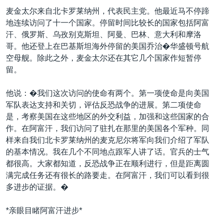
VOA视频
欧洲
科教·文娱·体健
白宫要闻
转
麦金太尔来自北卡罗莱纳州，代表民主党。他最近马不停蹄
到
VOA今日焦点
非洲
军事
国会报道
地连续访问了十一个国家。停留时间比较长的国家包括阿富
检
汗、俄罗斯、乌孜别克斯坦、阿曼、巴林、意大利和摩洛
中文广播
美洲
劳工
美中关系
索
哥。他还登上在巴基斯坦海外停留的美国乔治�华盛顿号航
全球议题
环境
美国建国250周年
空母舰。除此之外，麦金太尔还在其它几个国家作短暂停
关注我们
留。
埃博拉疫情
美国之音专访
他说：�我们这次访问的使命有两个。第一项使命是向美国
军队表达支持和关切，评估反恐战争的进展。第二项使命
重要讲话与声明
是，考察美国在这些地区的外交利益，加强和这些国家的合
台海两岸关系
作。在阿富汗，我们访问了驻扎在那里的美国各个军种。同
其他语言网站
样来自我们北卡罗莱纳州的麦克尼尔将军向我们介绍了军队
南中国海争端
的基本情况。我在几个不同地点跟军人讲了话。官兵的士气
关注西藏
都很高。大家都知道，反恐战争正在顺利进行，但是距离圆
满完成任务还有很长的路要走。在阿富汗，我们可以看到很
关注新疆
多进步的证据。�
GEN Z 看美国
*亲眼目睹阿富汗进步*