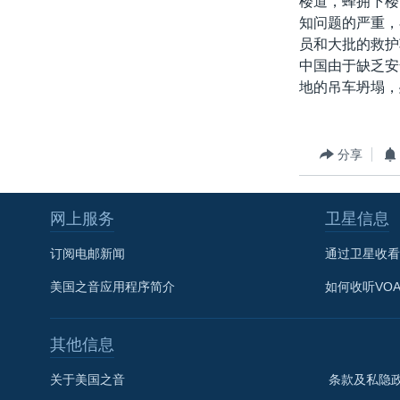
楼道，蜂拥下楼
转
知问题的严重，
VOA今日焦点
非洲
军事
国会报道
到
员和大批的救护
检
中文广播
美洲
劳工
美中关系
中国由于缺乏安
索
地的吊车坍塌，
全球议题
环境
美国建国250周年
埃博拉疫情
美国之音专访
分享
重要讲话与声明
网上服务
卫星信息
台海两岸关系
南中国海争端
订阅电邮新闻
通过卫星收看
关注西藏
美国之音应用程序简介
如何收听VO
关注新疆
其他信息
GEN Z 看美国
关于美国之音
条款及私隐