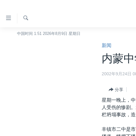
无
障
碍
检
中国时间 1:51 2026年8月9日 星期日
主页
索
链
新闻
美国
接
内蒙中学
中国
跳
转
台湾
2002年9月24日 08
到
港澳
内
容
分享
国际
跳
星期一晚上，中
分类新闻
最新国际新闻
转
人受伤的惨剧。
到
美中关系
印太
经济·金融·贸易
栏坍塌事故，造
导
热点专题
中东
人权·法律·宗教
航
丰镇市二中是市
跳
VOA视频
欧洲
科教·文娱·体健
白宫要闻