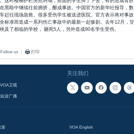
。这时楼梯护栏突然坍塌，前面的学生掉了下去，有的造成骨折
在黑暗中继续往前拥挤，酿成事故。中国官方的新华社报导，数
车赶往现场急救。很多受伤学生被送进医院。官方表示将对事故
全标准而造成一系列伤亡事故中的最新一起惨剧。去年12月，
殃及了相临的学校， 砸死5人，另外造成90名学生受伤。
Follow us
打印
关注我们
VOA卫视
A短波广播
政策
VOA English