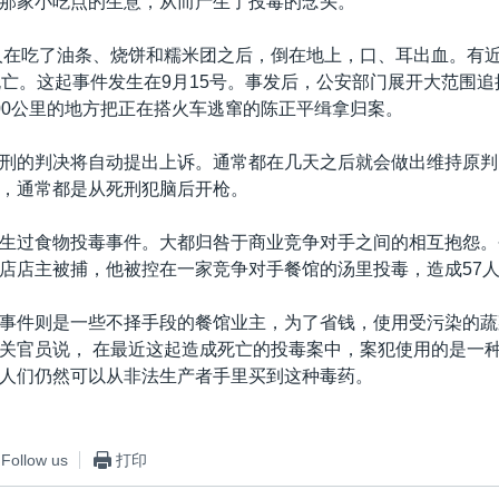
那家小吃点的生意，从而产生了投毒的念头。
人在吃了油条、烧饼和糯米团之后，倒在地上，口、耳出血。有近
死亡。这起事件发生在9月15号。事发后，公安部门展开大范围
00公里的地方把正在搭火车逃窜的陈正平缉拿归案。
刑的判决将自动提出上诉。通常都在几天之后就会做出维持原判
，通常都是从死刑犯脑后开枪。
生过食物投毒事件。大都归咎于商业竞争对手之间的相互抱怨。
店店主被捕，他被控在一家竞争对手餐馆的汤里投毒，造成57
事件则是一些不择手段的餐馆业主，为了省钱，使用受污染的蔬
关官员说， 在最近这起造成死亡的投毒案中，案犯使用的是一
人们仍然可以从非法生产者手里买到这种毒药。
Follow us
打印