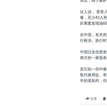
承认，由于嫉妒
转
VOA今日焦点
非洲
军事
国会报道
到
证人说， 受害
检
中文广播
美洲
劳工
美中关系
毒，至少42人
索
距离案发现场6
全球议题
环境
美国建国250周年
埃博拉疫情
在中国，有关死
行枪决。执行时
美国之音专访
重要讲话与声明
中国过去也曾发
南方的一家面条
台海两岸关系
南中国海争端
其它的一些中毒
取代食用盐。有
关注西藏
年的老鼠药，但
关注新疆
GEN Z 看美国
分享