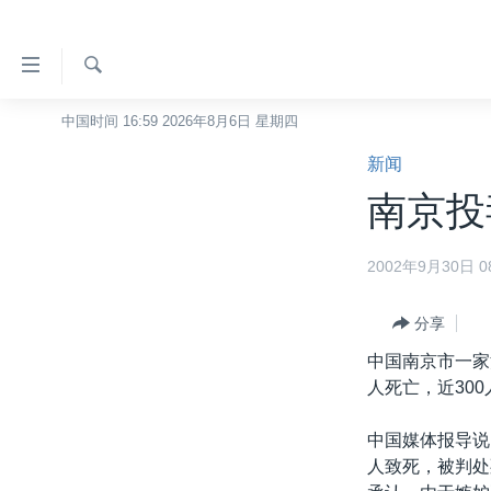
无
障
碍
检
中国时间 16:59 2026年8月6日 星期四
主页
索
链
新闻
美国
接
南京投毒
中国
跳
转
台湾
2002年9月30日 08
到
港澳
内
容
分享
国际
跳
中国南京市一家
分类新闻
最新国际新闻
转
人死亡，近30
到
美中关系
印太
经济·金融·贸易
导
中国媒体报导说
热点专题
中东
人权·法律·宗教
航
人致死，被判处
跳
VOA视频
欧洲
科教·文娱·体健
白宫要闻