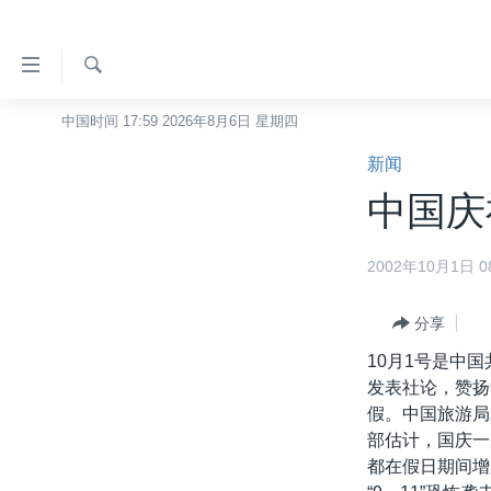
无
障
碍
检
中国时间 17:59 2026年8月6日 星期四
主页
索
链
新闻
美国
接
中国庆祝
中国
跳
转
台湾
2002年10月1日 08
到
港澳
内
容
分享
国际
跳
10月1号是中
分类新闻
最新国际新闻
转
发表社论，赞扬
到
美中关系
印太
经济·金融·贸易
假。中国旅游局
导
部估计，国庆一
热点专题
中东
人权·法律·宗教
航
都在假日期间增
跳
VOA视频
欧洲
科教·文娱·体健
白宫要闻