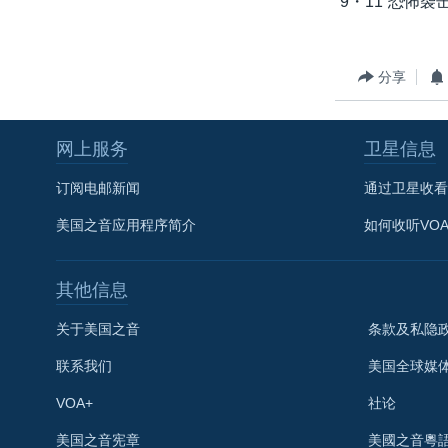
“9・11”恐
转
VOA今日焦点
非洲
军事
国会报道
到
检
中文广播
美洲
劳工
美中关系
分享
索
全球议题
环境
美国建国250周年
埃博拉疫情
网上服务
卫星信息
美国之音专访
订阅电邮新闻
通过卫星收看
重要讲话与声明
美国之音应用程序简介
如何收听VO
台海两岸关系
南中国海争端
其他信息
关注西藏
关于美国之音
条款及私隐
关注新疆
联系我们
美国全球媒
GEN Z 看美国
VOA+
社论
关注我们
美国之音宪章
美國之音粵