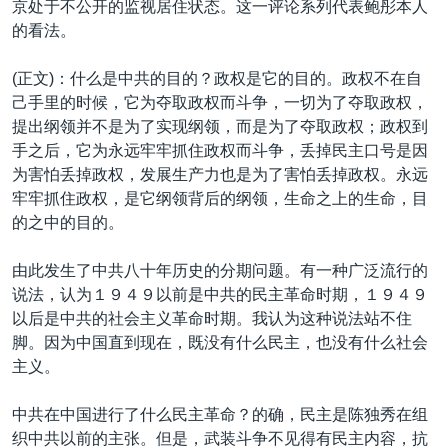
京处于不公开的监视居住状态。这一评论系列代表鲍彤本人
VOA视频
欧洲
科教·文娱·体健
白宫要闻
转
的看法。
到
VOA今日焦点
非洲
军事
国会报道
检
(正文)：什么是中共的目的？政权是它的目的。政权不在自
中文广播
美洲
劳工
美中关系
索
己手里的时候，它为夺取政权而斗争，一切为了夺取政权，
全球议题
环境
美国建国250周年
提出纲领并不是为了实现纲领，而是为了夺取政权；政权到
关注我们
手之后，它为永远牢牢抓住政权而斗争，丢掉民主口号是因
埃博拉疫情
为害怕丢掉政权，发展生产力也是为了害怕丢掉政权。永远
美国之音专访
牢牢抓住政权，是它纲领背后的纲领，生命之上的生命，目
的之中的目的。
重要讲话与声明
台海两岸关系
其他语言网站
由此发生了中共八十年历史的分期问题。有一种广泛流行的
说法，认为１９４９以前是中共的民主革命时期，１９４９
南中国海争端
以后是中共的社会主义革命时期。我认为这种说法站不住
关注西藏
脚。因为中国直到现在，既没有什么民主，也没有什么社会
主义。
关注新疆
GEN Z 看美国
中共在中国进行了什么民主革命？的确，民主是陈独秀在组
织中共以前的主张。但是，武装斗争不见得有民主内容，抗