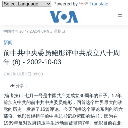
Powered by
Translate
无
障
碍
中国时间 20:47 2026年8月9日 星期日
主页
链
新闻
接
美国
前中共中央委员鲍彤评中共成立八十周
跳
中国
年 (6) - 2002-10-03
转
台湾
到
2002年10月3日 08:00
内
港澳
容
分享
国际
跳
(编者按)：七月一号是中国共产党成立80周年的日子。52年
转
分类新闻
最新国际新闻
前加入中共的前中共中央委员鲍彤，回首这个世界最大的政
到
党的历史，发表了16篇评论。今天刊播这个评论系列的第六
美中关系
印太
经济·金融·贸易
导
部份。鲍彤曾经担任前中共总书记赵紫阳的秘书，因为在
航
热点专题
中东
人权·法律·宗教
1989年反对政府镇压学生运动而被监禁7年。鲍彤目前在北
跳