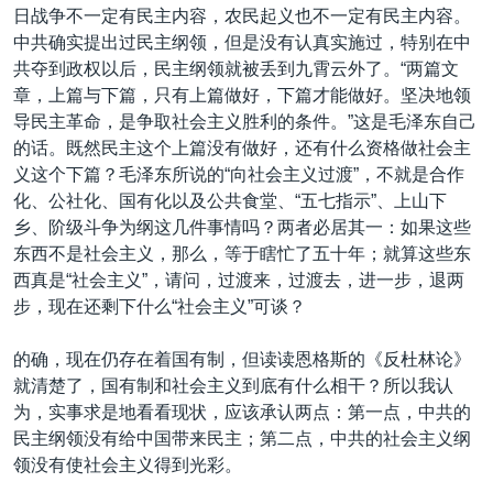
日战争不一定有民主内容，农民起义也不一定有民主内容。
中共确实提出过民主纲领，但是没有认真实施过，特别在中
共夺到政权以后，民主纲领就被丢到九霄云外了。“两篇文
章，上篇与下篇，只有上篇做好，下篇才能做好。坚决地领
导民主革命，是争取社会主义胜利的条件。”这是毛泽东自己
的话。既然民主这个上篇没有做好，还有什么资格做社会主
义这个下篇？毛泽东所说的“向社会主义过渡”，不就是合作
化、公社化、国有化以及公共食堂、“五七指示”、上山下
乡、阶级斗争为纲这几件事情吗？两者必居其一：如果这些
东西不是社会主义，那么，等于瞎忙了五十年；就算这些东
西真是“社会主义”，请问，过渡来，过渡去，进一步，退两
步，现在还剩下什么“社会主义”可谈？
的确，现在仍存在着国有制，但读读恩格斯的《反杜林论》
就清楚了，国有制和社会主义到底有什么相干？所以我认
为，实事求是地看看现状，应该承认两点：第一点，中共的
民主纲领没有给中国带来民主；第二点，中共的社会主义纲
领没有使社会主义得到光彩。