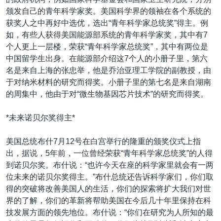
VOA视频
欧洲
科教·文娱·体健
白宫要闻
转
颁发自己的青年科学家奖。美国科学界的领袖在各个系统的
到
VOA今日焦点
非洲
军事
国会报道
获奖人之中再好中选优，选出“青年科学家总统奖”得主。例
检
如，有些人获得美国能源部系统的青年科学家奖，其中有7
中文广播
美洲
劳工
美中关系
索
个人更上一层楼，荣获“青年科学家总统奖”，其中有两位是
全球议题
环境
美国建国250周年
中国留学生出身。在能源部介绍这7个人的小册子里，第六
关注我们
名是来自上海的张忠举，他是乔治亚理工学院的副教授，由
埃博拉疫情
于对纳米材料的研究而得奖。小册子里的第七名是来自湖南
美国之音专访
的周集中，他由于对“微生物基因芯片技术”的研究而得奖。
重要讲话与声明
*未来诺贝尔奖得主*
台海两岸关系
其他语言网站
美国总统布什7月12号在白宫举行的隆重的颁奖仪式上指
南中国海争端
出，据说，5年前，一位曾经荣获“青年科学家总统奖”的人得
关注西藏
到诺贝尔奖。布什说：“也许今天在座的科学家里就会有一两
位未来的诺贝尔奖得主。”布什总统还告诉科学家们，你们取
关注新疆
得的突破将改善美国人的生活，你们的探索将扩大我们对世
GEN Z 看美国
界的了解，你们的革新将帮助美国在今后几十年里保持在科
技发展方面的领先地位。布什说：“你们在研究为人所知的最