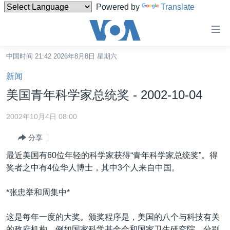
Powered by
Translate
无
障
碍
中国时间 21:42 2026年8月8日 星期六
主页
链
新闻
接
美国
美国青年科学家总统奖 - 2002-10-04
跳
中国
转
2002年10月4日 08:00
台湾
到
分享
内
港澳
容
最近美国有60位年轻的科学家获得“青年科学家总统奖”。得
国际
跳
奖者之中有4位华人博士，其中3个人来自中国。
转
分类新闻
最新国际新闻
到
*张忠举和周集中*
美中关系
印太
经济·金融·贸易
导
航
热点专题
中东
人权·法律·宗教
这是每年一度的大奖。颁奖程序是，美国的八个与科技有关
跳
的政府机构，例如国家科学基金会和国家卫生研究院，分别