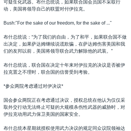
可疑生化武器。布什总统说，如果联合国会员国不采取行
VOA视频
欧洲
科教·文娱·体健
白宫要闻
转
动，美国将领导自己的联盟对付伊拉克。
到
VOA今日焦点
非洲
军事
国会报道
检
Bush:"For the sake of our freedom, for the sake of ..."
中文广播
美洲
劳工
美中关系
索
全球议题
环境
美国建国250周年
布什总统说：“为了我们的自由，为了和平，如果联合国不做
关注我们
出决定，如果萨达姆继续说谎欺骗，在萨达姆伤害美国和我
埃博拉疫情
们的友邦以前，美国将领导联合武力解除他的武装。”
美国之音专访
布什总统说，联合国在决定十年来对伊拉克的决议是否被伊
重要讲话与声明
拉克置之不理时，联合国的信誉受到考验。
台海两岸关系
其他语言网站
*参众两院考虑通过对伊决议*
南中国海争端
关注西藏
国会参众两院正在考虑通过决议，授权总统在他认为仅仅采
取外交行动无法终止可疑的大规模杀伤性武器的威胁时，对
关注新疆
伊拉克动用武力保卫美国的国家安全。
GEN Z 看美国
布什总统本星期就授权使用武力决议的规定同众议院领袖达