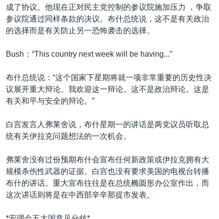
成了协议。他现在正对民主党控制的参议院施加压力 ，争取
参议院通过同样条款的决议。布什总统说，这不是有关政治
的选择而是有关防止另一恐怖袭击的选择。
Bush：“This country next week will be having...”
布什总统说：“这个国家下星期将就一项非常重要的历史性决
议展开重大辩论。我欢迎这一辩论。这不是政治辩论。这是
有关和平与安全的辩论。”
白宫发言人弗莱舍说，布什星期一的讲话是两党议员听取总
统有关伊拉克问题想法的一次机会。
弗莱舍没有过份预期布什会宣布任何新政策或伊拉克拥有大
规模杀伤性武器的证据。白宫也没有要求美国的电视台转播
布什的讲话。重大宣布往往是在总统椭圆形办公室作出，而
这次讲话则将是在中西部辛辛那提市发表。
*安理会五大国意见分歧*