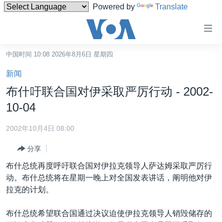
Powered by
Translate
无
障
碍
中国时间 10:08 2026年8月6日 星期四
主页
链
新闻
接
美国
布什吁联合国对伊采取严厉行动 - 2002-
跳
中国
10-04
转
台湾
到
2002年10月4日 08:00
内
港澳
容
分享
国际
跳
布什总统再度呼吁联合国对伊拉克领导人萨达姆采取严厉行
转
分类新闻
最新国际新闻
动。布什总统将在星期一晚上对全国发表讲话，阐明他对伊
到
拉克的计划。
美中关系
印太
经济·金融·贸易
导
航
热点专题
中东
人权·法律·宗教
布什总统希望联合国通过决议迫使伊拉克领导人销毁储存的
跳