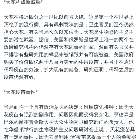
*天花构成新威胁*
VOA视频
欧洲
科教·文娱·体健
白宫要闻
转
到
VOA今日焦点
非洲
军事
国会报道
天花在将近四分之一世纪以前被灭绝。这是第一个在世界上
检
灭绝了的流行病。具有讽刺意味的是，卫生官员们至今仍然
中文广播
美洲
劳工
美中关系
索
担心天花。有关当局长久以来认为，天花是生物恐怖主义主
全球议题
环境
美国建国250周年
要的潜在武器。据信，美国和俄罗斯是世界上唯一的两个在
关注我们
政府研究机构内仍然存有天花病毒的国家。然而有关官员并
埃博拉疫情
不排除有些研究用的样品未被销毁并有可能被盗。美国政府
美国之音专访
购买了价值四亿两千八百万美元的牛痘疫苗，并且正在通过
稀释疫苗的办法，扩大现有的储备。研究证明，稀释之后的
重要讲话与声明
疫苗仍然有效。
台海两岸关系
其他语言网站
*天花疫苗毒性*
南中国海争端
关注西藏
当局面临一个具有政治意味的决定：谁应该先接种；因为天
花疫苗有强烈的副作用。问题因此而变得复杂化。亨德森是
关注新疆
巴尔的摩霍普金斯大学大众生物防卫研究部门的负责人。他
GEN Z 看美国
在华盛顿举行的生物恐怖主义问题研讨会上说， 天花疫苗具
有一定的毒性，因为它是利用‘活’疫苗来提高一个人的免疫能