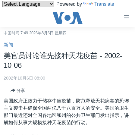
Powered by
Translate
无
障
碍
中国时间 7:49 2026年8月6日 星期四
主页
链
新闻
接
美国
美官员讨论谁先接种天花疫苗 - 2002-
跳
中国
10-06
转
台湾
到
2002年10月6日 08:00
内
港澳
容
分享
国际
跳
美国政府正致力于储存牛痘疫苗，防范释放天花病毒的恐怖
转
分类新闻
最新国际新闻
主义袭击并确保全国两亿八千八百万人的安全。美国的卫生
到
部门最近还对全国各地区和州的公共卫生部门发出指示，讲
美中关系
印太
经济·金融·贸易
导
解如何从事大规模接种天花疫苗的行动。
航
热点专题
中东
人权·法律·宗教
跳