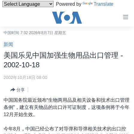
Powered by
Translate
无
障
碍
中国时间 7:32 2026年8月7日 星期五
主页
链
新闻
接
美国
美国乐见中国加强生物用品出口管理 -
跳
中国
2002-10-18
转
台湾
到
2002年10月18日 08:00
内
港澳
容
分享
国际
跳
中国国务院最近颁布“生物两用品及相关设备和技术出口管理
转
分类新闻
最新国际新闻
条例”，建立有关物品的出口许可证制度，这项条例将于今年
到
12月开始生效。
美中关系
印太
经济·金融·贸易
导
航
热点专题
中东
人权·法律·宗教
今年8月，中国已经公布了对导弹和导弹相关技术的出口控
跳