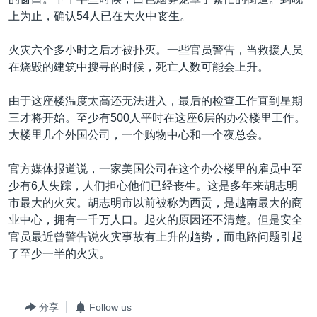
VOA视频
欧洲
科教·文娱·体健
白宫要闻
转
上为止，确认54人已在大火中丧生。
到
VOA今日焦点
非洲
军事
国会报道
检
火灾六个多小时之后才被扑灭。一些官员警告，当救援人员
中文广播
美洲
劳工
美中关系
索
在烧毁的建筑中搜寻的时候，死亡人数可能会上升。
全球议题
环境
美国建国250周年
关注我们
由于这座楼温度太高还无法进入，最后的检查工作直到星期
埃博拉疫情
三才将开始。至少有500人平时在这座6层的办公楼里工作。
美国之音专访
大楼里几个外国公司，一个购物中心和一个夜总会。
重要讲话与声明
官方媒体报道说，一家美国公司在这个办公楼里的雇员中至
台海两岸关系
少有6人失踪，人们担心他们已经丧生。这是多年来胡志明
其他语言网站
市最大的火灾。胡志明市以前被称为西贡，是越南最大的商
南中国海争端
业中心，拥有一千万人口。起火的原因还不清楚。但是安全
关注西藏
官员最近曾警告说火灾事故有上升的趋势，而电路问题引起
了至少一半的火灾。
关注新疆
GEN Z 看美国
分享
Follow us