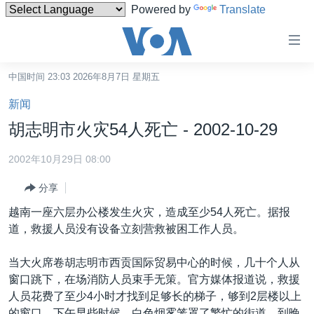
Powered by
Translate
无
障
碍
中国时间 23:03 2026年8月7日 星期五
主页
链
新闻
接
美国
胡志明市火灾54人死亡 - 2002-10-29
跳
中国
转
2002年10月29日 08:00
台湾
到
分享
内
港澳
容
越南一座六层办公楼发生火灾，造成至少54人死亡。据报
国际
跳
道，救援人员没有设备立刻营救被困工作人员。
转
分类新闻
最新国际新闻
到
当大火席卷胡志明市西贡国际贸易中心的时候，几十个人从
美中关系
印太
经济·金融·贸易
导
窗口跳下，在场消防人员束手无策。官方媒体报道说，救援
航
热点专题
中东
人权·法律·宗教
人员花费了至少4小时才找到足够长的梯子，够到2层楼以上
跳
的窗口。下午早些时候，白色烟雾笼罩了繁忙的街道。到晚