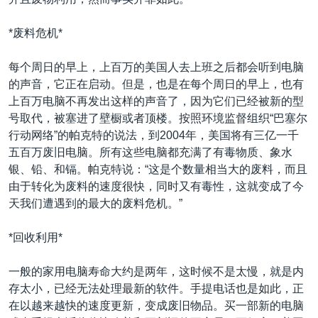
VOA视频
欧洲
科教·文娱·体健
白宫要闻
转
到
VOA今日焦点
非洲
军事
国会报道
*废料危机*
检
中文广播
美洲
劳工
美中关系
索
每个周日的早上，上百万的美国人去上班之后都会听到电脑
全球议题
环境
美国建国250周年
的声音，它正在启动。但是，也是在每个周日的早上，也有
关注我们
上百万电脑不再发出这样的声音了，因为它们已经被新的型
埃博拉疫情
号取代，被塞进了壁橱或者顶楼。按照环境监督组织“巴塞尔
美国之音专访
行动网络”的帕克特的说法，到2004年，美国将有三亿一千
五百万废旧电脑。所有这些电脑都充满了有毒物质、象水
重要讲话与声明
银、铅、和镉。帕克特说：“这是个数量相当大的废料，而且
台海两岸关系
由于转化为废料的速度很快，同时又有毒性，这就变成了今
其他语言网站
天我们遭遇到的最大的废料危机。”
南中国海争端
关注西藏
*回收利用*
关注新疆
一般的家用电脑寿命大约是两年，这时候不是太慢，就是内
GEN Z 看美国
存太小，已经无法处理最新的软件。手提电话也是如此，正
在以越来越快的速度更新，变成废旧物品。买一部新的电脑