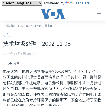
Powered by
Translate
无
障
碍
中国时间 11:37 2026年8月9日 星期日
主页
链
新闻
接
美国
技术垃圾处理 - 2002-11-08
跳
中国
转
2002年11月8日 08:00
台湾
到
分享
内
港澳
容
电子废料，也有人把它看做是“技术垃圾”。全世界十几个工
国际
跳
业国家的废料处理官员都面临着处理电子废料问题，那就是
转
分类新闻
最新国际新闻
怎样处理那些手提电话、电子游戏机，和刚买来几个月就过
到
时的电脑。美国一些地方官员认为，他们找到了解决办法，
美中关系
印太
经济·金融·贸易
导
那就是废物回收。许多美国的消费者都以为，这样的电子废
航
热点专题
中东
人权·法律·宗教
料都已经在充份考虑环境保护的情形下，安全地进行了回收
跳
并且废物利用，然而事实并非如此。