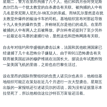
星期二，警方在里昂拘捕了八个人。他们和四月份对突尼斯
VOA视频
欧洲
科教·文娱·体健
白宫要闻
转
杰尔巴岛一个犹太教堂的自杀袭击有关联。被拘捕的人中有
到
VOA今日焦点
非洲
军事
国会报道
几名是突尼斯人尼扎尔-纳瓦尔的亲戚。而纳瓦尔显然是在犹
检
太教堂外爆炸的输油卡车的司机。基地组织宣布对那起导致
中文广播
美洲
劳工
美中关系
索
十九人丧失的爆炸负责，并称纳瓦尔是他们的成员。在里昂
全球议题
环境
美国建国250周年
被捕的人中有两人之后被释放。萨尔科奇还提到了至少另外
关注我们
一起最近在马赛的逮捕行动，显然这也和恐怖网路有关联。
埃博拉疫情
美国之音专访
自去年对纽约和华盛顿的袭击以来，法国和其他欧洲国家已
经逮捕了几十名恐怖分子嫌疑人。由于和911恐怖袭击有关
重要讲话与声明
联而被美国起诉的穆萨维就在法国长大。据说去年试图炸毁
台海两岸关系
其他语言网站
一架美国飞机的里德，之前也在巴黎生活过。
南中国海争端
设在里昂的国际刑警组织的负责人诺贝尔也表示，他相信基
关注西藏
地组织可能正在策划在近几个月进行一次大型袭击。星期五
出版的一家报纸还引述诺贝尔的话说，因为没有证据显示本
关注新疆
拉登死了，所以他相信这位沙特百万富翁还活着。
GEN Z 看美国