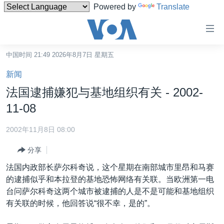
Powered by
Translate
无
障
碍
中国时间 21:49 2026年8月7日 星期五
主页
链
新闻
接
美国
法国逮捕嫌犯与基地组织有关 - 2002-
跳
中国
11-08
转
台湾
到
2002年11月8日 08:00
内
港澳
容
分享
国际
跳
法国内政部长萨尔科奇说，这个星期在南部城市里昂和马赛
转
分类新闻
最新国际新闻
的逮捕似乎和本拉登的基地恐怖网络有关联。当欧洲第一电
到
台问萨尔科奇这两个城市被逮捕的人是不是可能和基地组织
美中关系
印太
经济·金融·贸易
导
有关联的时候，他回答说“很不幸，是的”。
航
热点专题
中东
人权·法律·宗教
跳