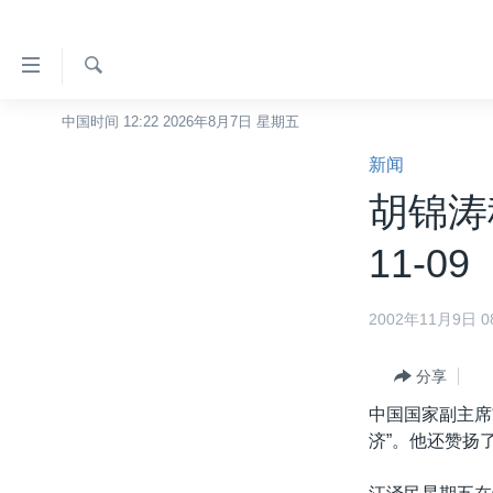
无
障
碍
检
中国时间 12:22 2026年8月7日 星期五
主页
索
链
新闻
美国
接
胡锦涛
中国
跳
转
台湾
11-09
到
港澳
内
2002年11月9日 08
容
国际
跳
分类新闻
最新国际新闻
转
分享
到
美中关系
印太
经济·金融·贸易
中国国家副主席
导
济”。他还赞扬
热点专题
中东
人权·法律·宗教
航
跳
VOA视频
欧洲
科教·文娱·体健
白宫要闻