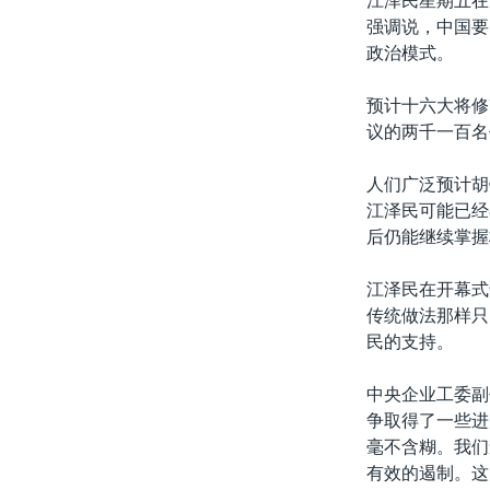
江泽民星期五在
转
强调说，中国要
VOA今日焦点
非洲
军事
国会报道
到
政治模式。
检
中文广播
美洲
劳工
美中关系
索
预计十六大将修
全球议题
环境
美国建国250周年
议的两千一百名
埃博拉疫情
人们广泛预计胡
美国之音专访
江泽民可能已经
重要讲话与声明
后仍能继续掌握
台海两岸关系
江泽民在开幕式
南中国海争端
传统做法那样只
民的支持。
关注西藏
关注新疆
中央企业工委副
争取得了一些进
GEN Z 看美国
毫不含糊。我们
有效的遏制。这