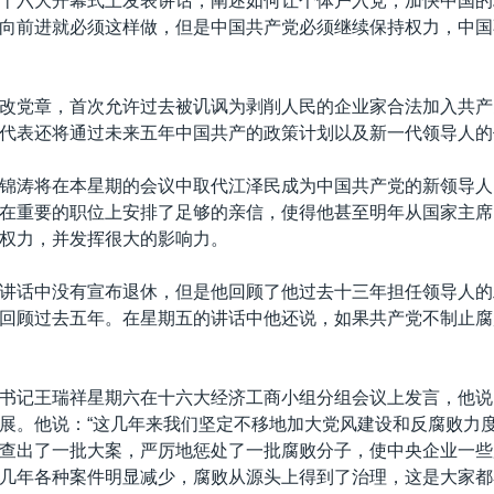
十六大开幕式上发表讲话，阐述如何让个体户入党，加快中国的
向前进就必须这样做，但是中国共产党必须继续保持权力，中国
改党章，首次允许过去被讥讽为剥削人民的企业家合法加入共产
代表还将通过未来五年中国共产的政策计划以及新一代领导人的
锦涛将在本星期的会议中取代江泽民成为中国共产党的新领导人
在重要的职位上安排了足够的亲信，使得他甚至明年从国家主席
权力，并发挥很大的影响力。
讲话中没有宣布退休，但是他回顾了他过去十三年担任领导人的
回顾过去五年。在星期五的讲话中他还说，如果共产党不制止腐
书记王瑞祥星期六在十六大经济工商小组分组会议上发言，他说
展。他说：“这几年来我们坚定不移地加大党风建设和反腐败力
查出了一批大案，严厉地惩处了一批腐败分子，使中央企业一些
几年各种案件明显减少，腐败从源头上得到了治理，这是大家都