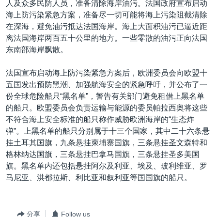
人及众多民防人员，准备清除海岸油污。法国政府宣布启动
VOA视频
欧洲
科教·文娱·体健
白宫要闻
转
海上防污染紧急方案，准备尽一切可能将海上污染阻截清除
到
VOA今日焦点
非洲
军事
国会报道
在深海，避免油污抵达法国海岸。海上大面积油污已逼近距
检
离法国海岸两百五十公里的地方。一些零散的油污正向法国
中文广播
美洲
劳工
美中关系
索
东南部海岸飘散。
全球议题
环境
美国建国250周年
关注我们
法国宣布启动海上防污染紧急方案后，欧洲委员会向欧盟十
埃博拉疫情
五国发出预防黑潮、加强航海安全的紧急呼吁，并公布了一
美国之音专访
份全球危险船只“黑名单”，警告有关部门避免租借上黑名单
的船只。欧盟委员会负责运输与能源的委员帕拉西奥将这些
重要讲话与声明
不符合海上安全标准的船只称作威胁欧洲海岸的“生态炸
台海两岸关系
其他语言网站
弹”。上黑名单的船只分别属于十三个国家，其中二十六条悬
挂土耳其国旗，九条悬挂柬埔寨国旗，三条悬挂圣文森特和
南中国海争端
格林纳达国旗，三条悬挂巴拿马国旗，三条悬挂圣多美国
关注西藏
旗。黑名单内还包括悬挂阿尔及利亚、埃及、玻利维亚、罗
马尼亚、洪都拉斯、利比亚和叙利亚等国国旗的船只。
关注新疆
GEN Z 看美国
分享
Follow us