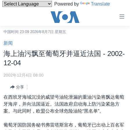
Powered by
Translate
无
障
碍
中国时间 23:09 2026年8月7日 星期五
主页
链
新闻
接
美国
海上油污飘至葡萄牙并逼近法国 - 2002-
跳
中国
12-04
转
台湾
到
2002年12月4日 08:00
内
港澳
容
分享
国际
跳
在西班牙海域沉没的威望号油轮泄漏的重油污染将飘达葡萄
转
分类新闻
最新国际新闻
牙海岸，并向法国逼近。法国政府启动海上防污染紧急方
到
案。与此同时，欧盟公布全球危险油轮“黑名单”。
美中关系
印太
经济·金融·贸易
导
航
热点专题
中东
人权·法律·宗教
葡萄牙国防国务秘书弗雷塔斯宣布，葡萄牙已出动上百名军
跳