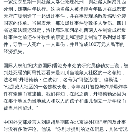
一家法院星期一判处藏人洛让邓珠死刑，判处藏人阿昂扎西
VOA视频
欧洲
科教·文娱·体健
白宫要闻
转
死刑，缓期两年执行。这两名藏人被指控今年四月在成都市
到
VOA今日焦点
非洲
军事
国会报道
天府广场制造了一起爆炸事件，并在事发现场散发煽动分裂
检
国家的传单。当局表示，那次爆炸事件导致多人受伤。四川
中文广播
美洲
劳工
美中关系
索
省这家法院还裁定，洛让邓珠和阿昂扎西两人在制造成都爆
全球议题
环境
美国建国250周年
炸事件之前还在甘孜州的康定县和理塘县制造了系列爆炸事
关注我们
件，导致一人死亡，一人重伤，并且造成100万元人民币的
埃博拉疫情
经济损失。
美国之音专访
国际人权组织[大赦国际]香港办事处的研究员穆勒女士说，被
重要讲话与声明
判处死缓的阿昂扎西看来是四川当地藏人社区的一名领袖，
台海两岸关系
其他语言网站
法名叫“丹增德勒・仁波切”，名号为“阿登澎措”。穆勒说：
“他是藏人社区的一名佛教长老，今年四月被控与炸弹爆炸事
南中国海争端
件有牵连而被逮捕。我们得知，在此之前，丹增德勒还因为
关注西藏
在那个地区为当地藏人和汉人的孩子和孤儿创立一所学校而
被当局拘留过。”
关注新疆
GEN Z 看美国
中国外交部发言人刘建超星期四在北京被外国记者问及此事
时没有多做评论。他说：“你刚才提到的这条消息，具体情况