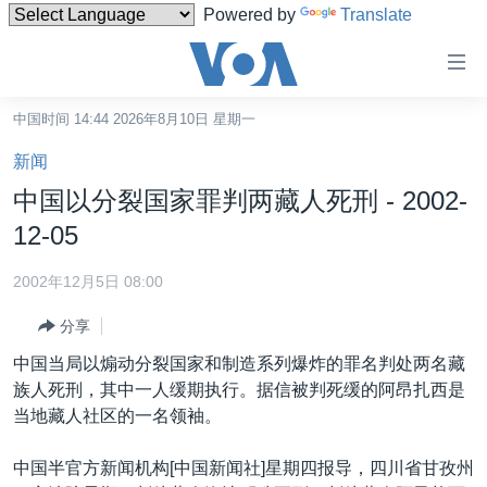
Powered by
Translate
无
障
碍
中国时间 14:44 2026年8月10日 星期一
主页
链
新闻
接
美国
中国以分裂国家罪判两藏人死刑 - 2002-
跳
中国
12-05
转
台湾
到
2002年12月5日 08:00
内
港澳
容
分享
国际
跳
中国当局以煽动分裂国家和制造系列爆炸的罪名判处两名藏
转
分类新闻
最新国际新闻
族人死刑，其中一人缓期执行。据信被判死缓的阿昂扎西是
到
当地藏人社区的一名领袖。
美中关系
印太
经济·金融·贸易
导
航
热点专题
中东
人权·法律·宗教
中国半官方新闻机构[中国新闻社]星期四报导，四川省甘孜州
跳