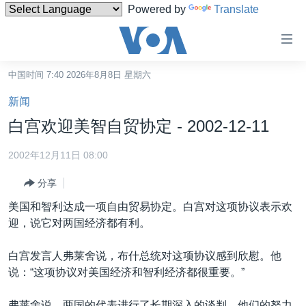
Powered by
Translate
无
障
碍
中国时间 7:40 2026年8月8日 星期六
主页
链
新闻
接
美国
白宫欢迎美智自贸协定 - 2002-12-11
跳
中国
转
2002年12月11日 08:00
台湾
到
分享
内
港澳
容
美国和智利达成一项自由贸易协定。白宫对这项协议表示欢
国际
跳
迎，说它对两国经济都有利。
转
分类新闻
最新国际新闻
到
白宫发言人弗莱舍说，布什总统对这项协议感到欣慰。他
美中关系
印太
经济·金融·贸易
导
说：“这项协议对美国经济和智利经济都很重要。”
航
热点专题
中东
人权·法律·宗教
跳
弗莱舍说，两国的代表进行了长期深入的谈判，他们的努力