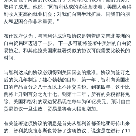
VOA视频
欧洲
科教·文娱·体健
白宫要闻
转
取得了成果。他说：“同智利达成的协议意味着，美国人会得
到
VOA今日焦点
非洲
军事
国会报道
到收入更高的就业机会；对我们向南半球扩展、同我们的朋
检
友和盟国合作非常重要。”
中文广播
美洲
劳工
美中关系
索
全球议题
环境
美国建国250周年
布什政府认为，与智利达成这项协议是朝着建立南北美洲的
关注我们
自由贸易区迈进了一步。 下一步可能将签署中美洲的自由贸
埃博拉疫情
易协定。和其他拉美国家签署类似的协议可能需要比较长的
美国之音专访
时间。
重要讲话与声明
与智利达成的协议必须得到美国国会的批准。协议为签订之
台海两岸关系
后的头几年制定了雄心勃勃的目标。第一年，智利向美国出
其他语言网站
口的产品百分之八十五以上不用交关税。到第四年，这个比
南中国海争端
例将上升到百分之九十七。到第十二年，所有的关税都将免
关注西藏
除。美国和智利的双边贸易现在每年为60亿美元。预计自由
贸易协议一旦生效，贸易量将会大幅度增加。
关注新疆
GEN Z 看美国
有关签署这项协议的消息是首先从智利首都圣地亚哥传出来
的。智利总统拉各斯也赞扬了这项协议，说这是在进行了11