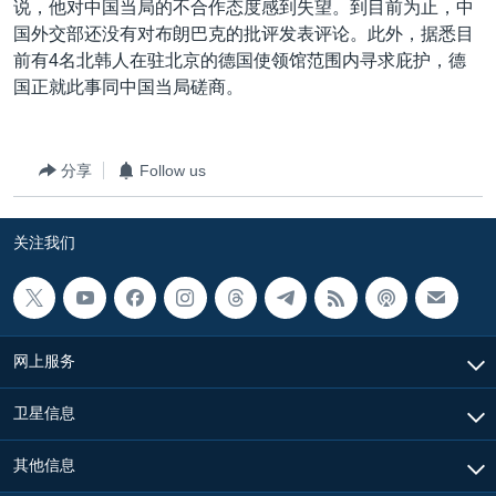
说，他对中国当局的不合作态度感到失望。到目前为止，中
VOA视频
欧洲
科教·文娱·体健
白宫要闻
转
国外交部还没有对布朗巴克的批评发表评论。此外，据悉目
到
VOA今日焦点
非洲
军事
国会报道
前有4名北韩人在驻北京的德国使领馆范围内寻求庇护，德
检
国正就此事同中国当局磋商。
中文广播
美洲
劳工
美中关系
索
全球议题
环境
美国建国250周年
关注我们
埃博拉疫情
分享
Follow us
美国之音专访
关注我们
重要讲话与声明
台海两岸关系
其他语言网站
南中国海争端
网上服务
关注西藏
关注新疆
卫星信息
GEN Z 看美国
其他信息