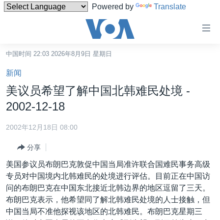
Powered by
Translate
无
障
碍
中国时间 22:03 2026年8月9日 星期日
主页
链
新闻
接
美国
美议员希望了解中国北韩难民处境 -
跳
中国
2002-12-18
转
台湾
到
2002年12月18日 08:00
内
港澳
容
分享
国际
跳
美国参议员布朗巴克敦促中国当局准许联合国难民事务高级
转
分类新闻
最新国际新闻
专员对中国境内北韩难民的处境进行评估。目前正在中国访
到
问的布朗巴克在中国东北接近北韩边界的地区逗留了三天。
美中关系
印太
经济·金融·贸易
导
布朗巴克表示，他希望同了解北韩难民处境的人士接触，但
航
热点专题
中东
人权·法律·宗教
中国当局不准他探视该地区的北韩难民。布朗巴克星期三
跳