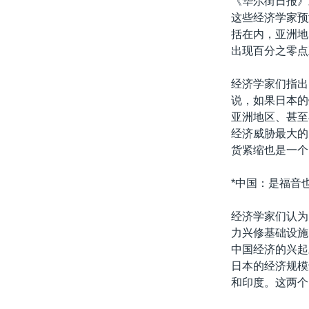
《华尔街日报》
转
这些经济学家预
VOA今日焦点
非洲
军事
国会报道
到
括在内，亚洲地
检
中文广播
美洲
劳工
美中关系
出现百分之零点
索
全球议题
环境
美国建国250周年
经济学家们指出
埃博拉疫情
说，如果日本的
亚洲地区、甚至
美国之音专访
经济威胁最大的
重要讲话与声明
货紧缩也是一个
台海两岸关系
*中国：是福音
南中国海争端
经济学家们认为
关注西藏
力兴修基础设施
关注新疆
中国经济的兴起
日本的经济规模
GEN Z 看美国
和印度。这两个