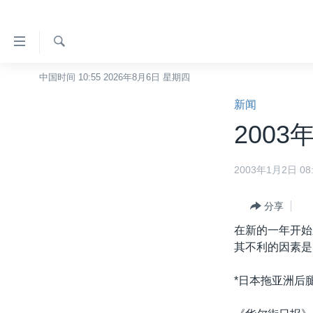
无
障
碍
检
中国时间 10:55 2026年8月6日 星期四
主页
索
链
新闻
美国
接
2003
中国
跳
转
台湾
2003年1月2日 08:
到
港澳
内
容
分享
国际
跳
在新的一年开始
分类新闻
最新国际新闻
转
其不利的因素是
到
美中关系
印太
经济·金融·贸易
导
*日本拖亚洲后腿
热点专题
中东
人权·法律·宗教
航
跳
VOA视频
欧洲
科教·文娱·体健
白宫要闻