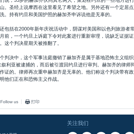
们说，33岁的赫加齐伙同其它两人，策划在约旦的一些地方进
山。圣经上说摩西在这里看见了希望之地。另外还有一个定居点
洗。持有约旦和美国护照的赫加齐申诉说他是无辜的。
还包括在2000年新年庆祝活动中，阴谋对美国和以色列旅游者
月前，一个约旦上诉庭下令对此案进行重新审理，说缺乏证据证
。这个判决星期天被推翻了。
个判决中，这个军事法庭撤销了赫加齐是属于基地恐怖主义组织
0月在叙利亚被逮捕的，而后被引渡回约旦进行审判。赫加齐的律师
作证的。律师再次重申赫加齐是无辜的。他们称这个判决带有政
明他们正在和恐怖主义作战。
Follow us
打印
关注我们