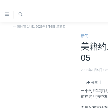
无
障
碍
检
中国时间 14:51 2026年8月6日 星期四
主页
索
链
新闻
美国
接
美籍约旦
中国
跳
转
台湾
05
到
港澳
内
2003年1月5日 08:
容
国际
跳
分类新闻
最新国际新闻
转
分享
到
美中关系
印太
经济·金融·贸易
一个约旦军事法
导
前在约旦携带毒
热点专题
中东
人权·法律·宗教
航
跳
VOA视频
欧洲
科教·文娱·体健
白宫要闻