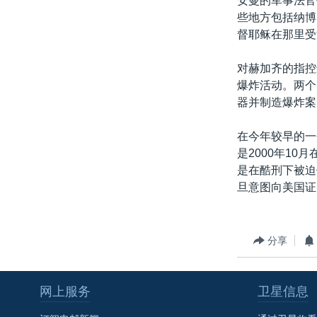
安曼的军事法官
转
些地方包括纳博
VOA今日焦点
非洲
军事
国会报道
到
督耶稣在那里受
检
中文广播
美洲
劳工
美中关系
索
对赫加齐的指控
全球议题
环境
美国建国250周年
爆炸活动。两个
埃博拉疫情
器并制造爆炸案
美国之音专访
在今年较早的一
重要讲话与声明
是2000年1
是在酷刑下被迫
台海两岸关系
旦意图向美国证
南中国海争端
关注西藏
分享
关注新疆
GEN Z 看美国
网上服务
卫星信息