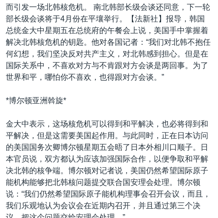
而引发一场北韩核危机。 南北韩部长级会谈还同意，下一轮
部长级会谈将于4月份在平壤举行。【法新社】报导，韩国
总统金大中星期五在总统府的午餐会上说，美国手中掌握着
解决北韩核危机的钥匙。他对各国记者：“我们对北韩不抱任
何幻想，我们坚决反对共产主义，对北韩感到担心。但是在
国际关系中，不喜欢对方与不肯跟对方会谈是两回事。为了
世界和平，哪怕你不喜欢，也得跟对方会谈。”
*博尔顿亚洲斡旋*
金大中表示，这场核危机可以得到和平解决，也必将得到和
平解决，但是这需要美国起作用。与此同时，正在日本访问
的美国国务次卿博尔顿星期五会晤了日本外相川口顺子。日
本官员说，双方都认为应该加强国际合作，以便争取和平解
决北韩的核争端。博尔顿对记者说，美国仍然希望国际原子
能机构能够把北韩核问题提交联合国安理会处理。博尔顿
说：“我们仍然希望国际原子能机构理事会召开会议，而且，
我们乐观地认为会议会在近期内召开，并且通过第三个决
议，把这个问题交给安理会处理。”