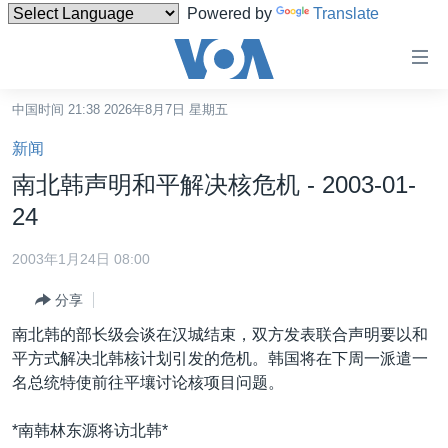
Powered by
Translate
无
障
碍
中国时间 21:38 2026年8月7日 星期五
主页
链
新闻
接
美国
南北韩声明和平解决核危机 - 2003-01-
跳
中国
24
转
台湾
到
2003年1月24日 08:00
内
港澳
容
分享
国际
跳
南北韩的部长级会谈在汉城结束，双方发表联合声明要以和
转
分类新闻
最新国际新闻
平方式解决北韩核计划引发的危机。韩国将在下周一派遣一
到
名总统特使前往平壤讨论核项目问题。
美中关系
印太
经济·金融·贸易
导
航
热点专题
中东
人权·法律·宗教
*南韩林东源将访北韩*
跳