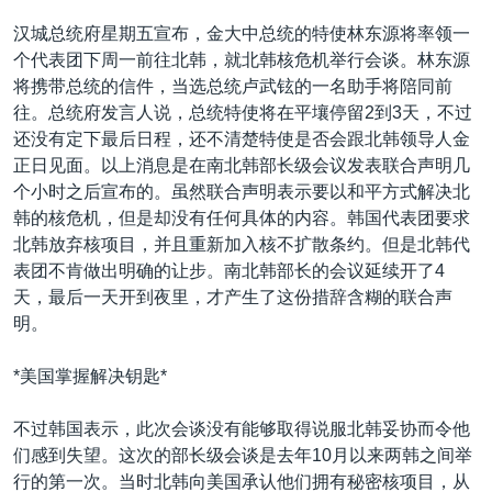
VOA视频
欧洲
科教·文娱·体健
白宫要闻
转
汉城总统府星期五宣布，金大中总统的特使林东源将率领一
到
VOA今日焦点
非洲
军事
国会报道
个代表团下周一前往北韩，就北韩核危机举行会谈。林东源
检
将携带总统的信件，当选总统卢武铉的一名助手将陪同前
中文广播
美洲
劳工
美中关系
索
往。总统府发言人说，总统特使将在平壤停留2到3天，不过
全球议题
环境
美国建国250周年
还没有定下最后日程，还不清楚特使是否会跟北韩领导人金
关注我们
正日见面。以上消息是在南北韩部长级会议发表联合声明几
埃博拉疫情
个小时之后宣布的。虽然联合声明表示要以和平方式解决北
美国之音专访
韩的核危机，但是却没有任何具体的内容。韩国代表团要求
北韩放弃核项目，并且重新加入核不扩散条约。但是北韩代
重要讲话与声明
表团不肯做出明确的让步。南北韩部长的会议延续开了4
台海两岸关系
其他语言网站
天，最后一天开到夜里，才产生了这份措辞含糊的联合声
明。
南中国海争端
关注西藏
*美国掌握解决钥匙*
关注新疆
不过韩国表示，此次会谈没有能够取得说服北韩妥协而令他
GEN Z 看美国
们感到失望。这次的部长级会谈是去年10月以来两韩之间举
行的第一次。当时北韩向美国承认他们拥有秘密核项目，从