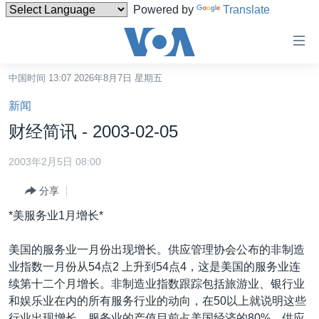
Powered by
Translate
无
障
碍
中国时间 13:07 2026年8月7日 星期五
主页
链
新闻
接
美国
财经简讯 - 2003-02-05
跳
中国
转
2003年2月5日 08:00
台湾
到
分享
内
港澳
容
*美服务业1月增长*
国际
跳
转
分类新闻
最新国际新闻
美国的服务业一月份出现增长。供应管理协会公布的非制造
到
业指数一月份从54点2 上升到54点4，这是美国的服务业连
美中关系
印太
经济·金融·贸易
导
续第十二个月增长。非制造业指数跟踪包括旅游业、银行业
航
热点专题
中东
人权·法律·宗教
和娱乐业在内的所有服务行业的动向，在50以上就说明这些
跳
行业出现增长。服务业的产值目前占美国经济的80%。供应