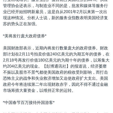
VOA视频
欧洲
科教·文娱·体健
白宫要闻
转
管理协会还表示，与制造业不同的是，批发和媒体等服务行
到
VOA今日焦点
非洲
军事
国会报道
业已经开始招聘新雇员，这是自从2001年2月以来第一次出
检
现这种情况。分析人士说，新的服务业指数表明美国经济复
中文广播
美洲
劳工
美中关系
索
苏的势头正在加强。
全球议题
环境
美国建国250周年
关注我们
*美将发行庞大政府债券*
埃博拉疫情
美国之音专访
美国财政部表示，近期内将发行数量庞大的政府债券。财政
部计划在2月11号拍卖价值240亿美元的为期五年的债券，在
重要讲话与声明
2月18号再发行价值180亿美元的为期十年的债券，以筹集大
台海两岸关系
约204亿美元的现金。【彭博通讯社】的报道说，经济萎靡
其他语言网站
不振以及股市不景气都使美国政府的税收受到影响，而打击
南中国海争端
恐怖主义的战争和失业救济增加又迫使政府扩大支出。美国
关注西藏
政府今年将连续第二年出现财政赤字，因此不得不通过金融
市场筹措大量资金，以维持正常的运转。
关注新疆
GEN Z 看美国
*中国春节百万接待外国游客*