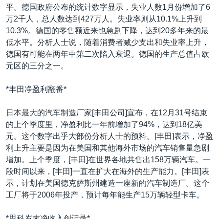
平。德国政府公布的统计数字显示，失业人数1月份增加了6
万2千人，总人数达到427万人。失业率则从10.1%上升到
10.3%。德国的零售额近来也急剧下降，达到20多年来的最
低水平。分析人士说，随着消费者减少支出和失业率上升，
德国有可能在两年中第二次陷入衰退。德国的生产总值占欧
元区的三分之一。
*丰田净盈利翻番*
日本最大的汽车制造厂家[丰田公司]宣布，在12月31号结束
的上个季度里，净盈利比一年前增加了94%，达到18亿美
元。这个数字出乎大部份分析人士的预料。[丰田]表示，净盈
利上升主要是因为在美国和其他海外市场的汽车销售量急剧
增加。上个季度，[丰田]在世界各地共售出158万辆汽车。一
段时间以来，[丰田]一直在扩大在海外的生产能力。[丰田]表
示，计划在美国德克萨斯州建造一座新的汽车制造厂。这个
工厂将于2006年投产，预计每年能生产15万辆轻型卡车。
*思科岁末净收入创记录*