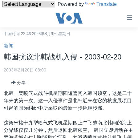
Powered by
Translate
无
障
碍
中国时间 22:46 2026年8月9日 星期日
主页
链
新闻
接
美国
韩国抗议北韩战机入侵 - 2003-02-20
跳
中国
转
2003年2月20日 08:00
台湾
到
分享
内
港澳
容
北韩一架喷气式战斗机星期四短暂闯入韩国领空，这是二十
国际
跳
年来的第一次。这一入侵事件是北韩近来在它的核发展项目
转
分类新闻
最新国际新闻
引起的国际纠纷中所采取的最新一步挑衅步骤。
到
美中关系
印太
经济·金融·贸易
导
这架米格十九型喷气式飞机星期四上午飞越南北韩间的海上
航
热点专题
中东
人权·法律·宗教
分界线仅仅几分钟，然后退回北韩领空。 韩国立即调动在主
跳
要海滨城市仁川附近防空部队，并派遣喷气式战斗机飞上领