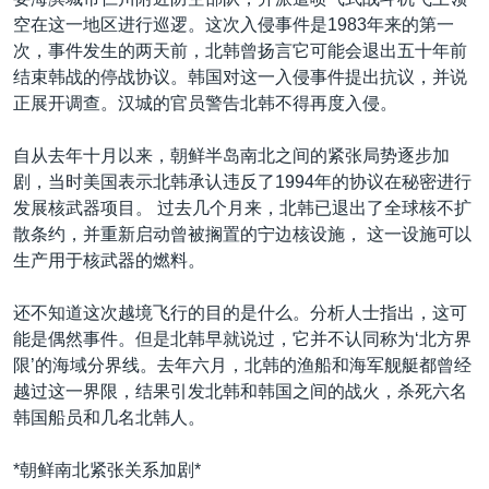
VOA视频
欧洲
科教·文娱·体健
白宫要闻
转
空在这一地区进行巡逻。这次入侵事件是1983年来的第一
到
VOA今日焦点
非洲
军事
国会报道
次，事件发生的两天前，北韩曾扬言它可能会退出五十年前
检
结束韩战的停战协议。韩国对这一入侵事件提出抗议，并说
中文广播
美洲
劳工
美中关系
索
正展开调查。汉城的官员警告北韩不得再度入侵。
全球议题
环境
美国建国250周年
关注我们
自从去年十月以来，朝鲜半岛南北之间的紧张局势逐步加
埃博拉疫情
剧，当时美国表示北韩承认违反了1994年的协议在秘密进行
美国之音专访
发展核武器项目。 过去几个月来，北韩已退出了全球核不扩
散条约，并重新启动曾被搁置的宁边核设施， 这一设施可以
重要讲话与声明
生产用于核武器的燃料。
台海两岸关系
其他语言网站
还不知道这次越境飞行的目的是什么。分析人士指出，这可
南中国海争端
能是偶然事件。但是北韩早就说过，它并不认同称为‘北方界
关注西藏
限’的海域分界线。去年六月，北韩的渔船和海军舰艇都曾经
越过这一界限，结果引发北韩和韩国之间的战火，杀死六名
关注新疆
韩国船员和几名北韩人。
GEN Z 看美国
*朝鲜南北紧张关系加剧*