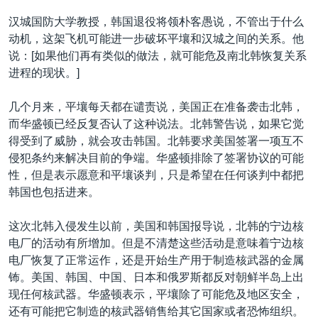
汉城国防大学教授，韩国退役将领朴客愚说，不管出于什么
动机，这架飞机可能进一步破坏平壤和汉城之间的关系。他
说：[如果他们再有类似的做法，就可能危及南北韩恢复关系
进程的现状。]
几个月来，平壤每天都在谴责说，美国正在准备袭击北韩，
而华盛顿已经反复否认了这种说法。北韩警告说，如果它觉
得受到了威胁，就会攻击韩国。北韩要求美国签署一项互不
侵犯条约来解决目前的争端。华盛顿排除了签署协议的可能
性，但是表示愿意和平壤谈判，只是希望在任何谈判中都把
韩国也包括进来。
这次北韩入侵发生以前，美国和韩国报导说，北韩的宁边核
电厂的活动有所增加。但是不清楚这些活动是意味着宁边核
电厂恢复了正常运作，还是开始生产用于制造核武器的金属
钸。美国、韩国、中国、日本和俄罗斯都反对朝鲜半岛上出
现任何核武器。华盛顿表示，平壤除了可能危及地区安全，
还有可能把它制造的核武器销售给其它国家或者恐怖组织。