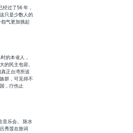
经过了56 年，
这只是少数人的
个怨气更加挑起
当时的本省人，
大的民主包容。
们真正台湾所追
族群，可见得不
国，疗伤止
念音乐会。 陈水
吕秀莲在致词