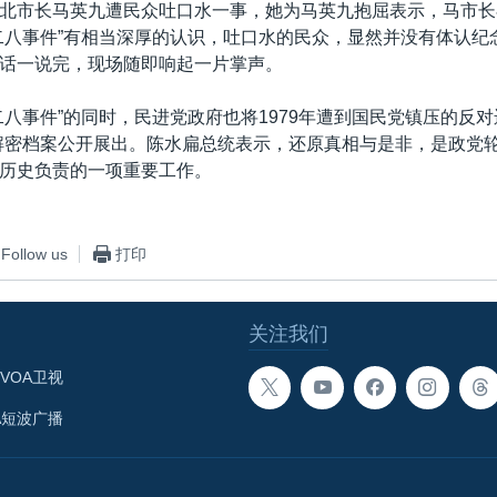
北市长马英九遭民众吐口水一事，她为马英九抱屈表示，马市长在
二八事件”有相当深厚的认识，吐口水的民众，显然并没有体认纪念
话一说完，现场随即响起一片掌声。
二八事件”的同时，民进党政府也将1979年遭到国民党镇压的反对
解密档案公开展出。陈水扁总统表示，还原真相与是非，是政党
历史负责的一项重要工作。
Follow us
打印
关注我们
VOA卫视
A短波广播