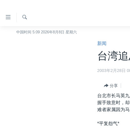
无
障
碍
检
中国时间 5:09 2026年8月8日 星期六
主页
索
链
新闻
美国
接
台湾追思
中国
跳
转
台湾
2003年2月28日 08
到
港澳
内
容
分享
国际
跳
台北市长马英九
分类新闻
最新国际新闻
转
握手致意时，却
到
美中关系
印太
经济·金融·贸易
难者家属因为马
导
热点专题
中东
人权·法律·宗教
航
*平复怨气*
跳
VOA视频
欧洲
科教·文娱·体健
白宫要闻