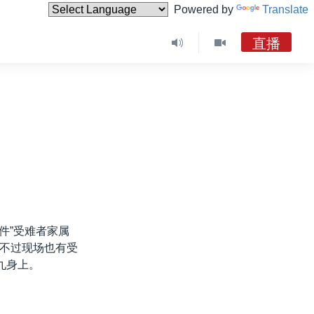
Powered by
Translate
直播
VOA今日焦点 (2026年8月8日)台湾“汉光演习”演练“联合反登陆” 美、日等国派员观摩
VOA今日焦点
《VOA今日焦点》音频
现场广播
件”受难者家属
不过现场也有受
九身上。