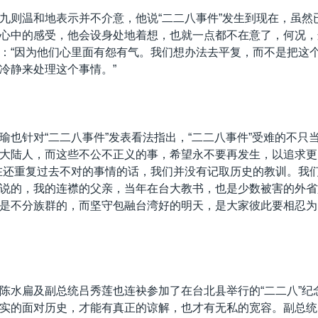
九则温和地表示并不介意，他说“二二八事件”发生到现在，虽然已
心中的感受，他会设身处地着想，也就一点都不在意了，何况，
：“因为他们心里面有怨有气。我们想办法去平复，而不是把这
冷静来处理这个事情。”
瑜也针对“二二八事件”发表看法指出，“二二八事件”受难的不只
大陆人，而这些不公不正义的事，希望永不要再发生，以追求更
在还重复过去不对的事情的话，我们并没有记取历史的教训。我
说的，我的连襟的父亲，当年在台大教书，也是少数被害的外省
是不分族群的，而坚守包融台湾好的明天，是大家彼此要相忍为
陈水扁及副总统吕秀莲也连袂参加了在台北县举行的“二二八”纪
实的面对历史，才能有真正的谅解，也才有无私的宽容。副总统