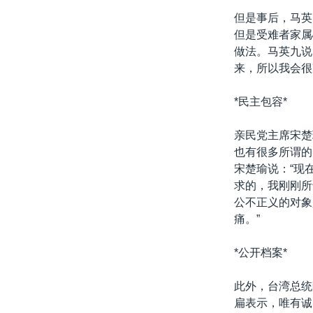
转
但是事后，马英
VOA今日焦点
非洲
军事
国会报道
到
但是受难者家属
检
中文广播
美洲
劳工
美中关系
做法。马英九说
索
来，所以我会很
全球议题
环境
美国建国250周年
埃博拉疫情
*民主包容*
美国之音专访
亲民党主席宋楚
重要讲话与声明
也有很多所谓的
宋楚瑜说：“现
台海两岸关系
求的，我刚刚所
南中国海争端
公不正义的对象
痛。”
关注西藏
关注新疆
*公开档案*
GEN Z 看美国
此外，台湾总统
扁表示，唯有诚