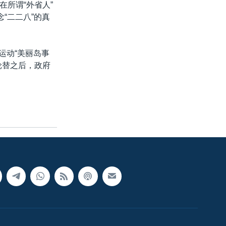
所谓“外省人”
“二二八”的真
运动“美丽岛事
轮替之后，政府