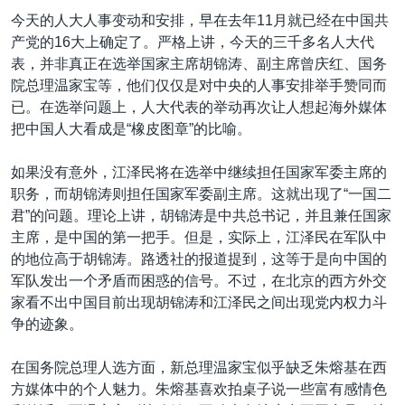
VOA视频
欧洲
科教·文娱·体健
白宫要闻
转
今天的人大人事变动和安排，早在去年11月就已经在中国共
到
VOA今日焦点
非洲
军事
国会报道
产党的16大上确定了。严格上讲，今天的三千多名人大代
检
表，并非真正在选举国家主席胡锦涛、副主席曾庆红、国务
中文广播
美洲
劳工
美中关系
索
院总理温家宝等，他们仅仅是对中央的人事安排举手赞同而
全球议题
环境
美国建国250周年
已。在选举问题上，人大代表的举动再次让人想起海外媒体
关注我们
把中国人大看成是“橡皮图章”的比喻。
埃博拉疫情
美国之音专访
如果没有意外，江泽民将在选举中继续担任国家军委主席的
职务，而胡锦涛则担任国家军委副主席。这就出现了“一国二
重要讲话与声明
君”的问题。理论上讲，胡锦涛是中共总书记，并且兼任国家
台海两岸关系
主席，是中国的第一把手。但是，实际上，江泽民在军队中
其他语言网站
的地位高于胡锦涛。路透社的报道提到，这等于是向中国的
南中国海争端
军队发出一个矛盾而困惑的信号。不过，在北京的西方外交
关注西藏
家看不出中国目前出现胡锦涛和江泽民之间出现党内权力斗
争的迹象。
关注新疆
GEN Z 看美国
在国务院总理人选方面，新总理温家宝似乎缺乏朱熔基在西
方媒体中的个人魅力。朱熔基喜欢拍桌子说一些富有感情色