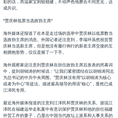
彩的话，而温家宝则较稳健，不动声色地磨合不同意见，达
成共识。
*贾庆林低票当选政协主席*
海外媒体还报道了在本是走过场的选举中贾庆林以低票数当
选政协主席的消息。外国记者还注意到，李瑞环虽然祝贺贾
庆林当选新主席，但是他没有履行例行的新老主席交接的互
相拥抱形势，仅仅是握了一下手。
海外观察家还注意到贾庆林在担任政协主席后发表的闭幕词
中，提到胡锦涛的时候说：“让我们紧密团结在以胡锦涛同志
为总书记的中共中央周围。”贾庆林没有用“以胡锦涛为核心
或者为中心”等提法。描述最高领导的用语“核心”，显然已成
江泽民专用。
最近海外媒体报道的注意到江泽民和贾庆林的关系。据说江
泽民在福建远华走私案中有意识保护贾庆林和他的担任福建
外贸工作的妻子，凸显出中国当代政坛上派系和人事关系的