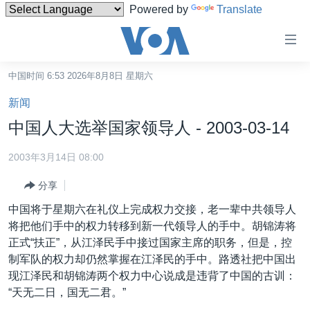
Powered by
Translate
无
障
碍
中国时间 6:53 2026年8月8日 星期六
主页
链
新闻
接
美国
中国人大选举国家领导人 - 2003-03-14
跳
中国
转
2003年3月14日 08:00
台湾
到
分享
内
港澳
容
中国将于星期六在礼仪上完成权力交接，老一辈中共领导人
国际
跳
将把他们手中的权力转移到新一代领导人的手中。胡锦涛将
转
分类新闻
最新国际新闻
正式“扶正”，从江泽民手中接过国家主席的职务，但是，控
到
制军队的权力却仍然掌握在江泽民的手中。路透社把中国出
美中关系
印太
经济·金融·贸易
导
现江泽民和胡锦涛两个权力中心说成是违背了中国的古训：
航
热点专题
中东
人权·法律·宗教
“天无二日，国无二君。”
跳