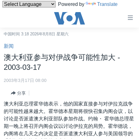
Powered by
Translate
无
障
碍
中国时间 3:18 2026年8月8日 星期六
主页
链
新闻
接
美国
澳大利亚参与对伊战争可能性加大 -
跳
中国
2003-03-17
转
台湾
到
2003年3月17日 08:00
内
港澳
容
分享
国际
跳
澳大利亚总理霍华德表示，他的国家直接参与对伊拉克战争
转
分类新闻
最新国际新闻
的可能性越来越大。霍华德本星期将很快召集内阁会议，以
到
讨论是否派遣澳大利亚部队参加作战。约翰・ 霍华德总理星
美中关系
印太
经济·金融·贸易
导
期一晚上将召开内阁会议以讨论伊拉克的局势。霍华德说，
航
热点专题
中东
人权·法律·宗教
内阁将在几天之内决定是否派遣澳大利亚人参与美国领导的
跳