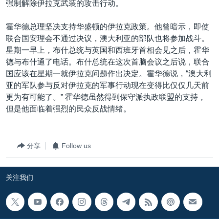
强制解除伊拉克武装的攻击行动。
VOA视频
欧洲
科教·文娱·体健
白宫要闻
转
到
VOA今日焦点
非洲
军事
国会报道
霍华德总理坚决支持华盛顿的伊拉克政策。他曾暗示，即使
检
联合国安理会不通过决议，澳大利亚的部队也将参加战斗。
中文广播
美洲
劳工
美中关系
索
星期一早上，布什总统与英国和西班牙首相会见之后，霍华
全球议题
环境
美国建国250周年
德与布什通了电话。布什总统在这次首脑会议之后说，联合
关注我们
国应该在星期一就伊拉克问题作出决定。霍华德说，“澳大利
埃博拉疫情
亚的军队参与反对伊拉克的军事行动现在变得比仅仅几天前
美国之音专访
更为有可能了。” 霍华德虽然得到保守派执政联盟的支持，
但是他面临着强烈的民众反战情绪。
重要讲话与声明
台海两岸关系
其他语言网站
南中国海争端
分享
Follow us
关注西藏
关注我们
关注新疆
GEN Z 看美国