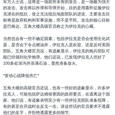
军方人士说，这将是一场前所未有的攻击，是一场极为强大
VOA视频
欧洲
科教·文娱·体健
白宫要闻
转
的攻击。攻击将以炸弹和导弹开始，目的是用轰炸征服伊拉
到
VOA今日焦点
非洲
军事
国会报道
克潜在的抵抗，使之无法抵抗地面部队的进攻。主要攻击目
检
标将是政府机构和军事设施，而不是平民。攻击的核心目标
中文广播
美洲
劳工
美中关系
索
是巴格达。五角大楼高级官员称之为伊拉克的心藏。
全球议题
环境
美国建国250周年
关注我们
当然也会有一些不确定因素，包括伊拉克是否会使用生化武
埃博拉疫情
器，是否会下令点燃油井，伊拉克人是欢迎、还是反对美国
美国之音专访
部队。五角大楼官员说，有迹象显示，伊拉克的炮兵部队可
能已经领到化学炮弹。他们还说，已发现伊拉克人挖好了
重要讲话与声明
100多处深沟并添满石油，显然准备放火。
台海两岸关系
其他语言网站
*发动心战降低伤亡*
南中国海争端
关注西藏
五角大楼的高级官员还说，也有一些好的迹象显示，许多伊
拉克人，可能包括萨达姆侯赛因的政府要员，在逃离这个国
关注新疆
家。他们说，有迹象表明至少有一些伊拉克部队准备投降，
GEN Z 看美国
有的甚至在开战时会反戈一击。讲这些话的官员要求不透露
他们的名字，并拒绝透露更多的细节。