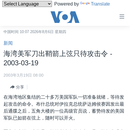
Powered by
Translate
无
障
碍
中国时间 10:07 2026年8月6日 星期四
主页
链
新闻
接
美国
海湾美军刀出鞘箭上弦只待攻击令 -
跳
中国
2003-03-19
转
台湾
到
2003年3月19日 08:00
内
港澳
容
分享
国际
跳
在海湾地区集结的二十多万美国军队一切准备就绪，等待发
转
分类新闻
最新国际新闻
起攻击的命令。布什总统对伊拉克总统萨达姆侯赛因发出最
到
后通牒之后，五角大楼的一位高级官员说，蓄势待发的美国
美中关系
印太
经济·金融·贸易
导
军队已如箭在弦上，随时可以开火。
航
热点专题
中东
人权·法律·宗教
跳