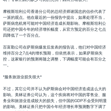
VOA视频
欧洲
科教·文娱·体健
白宫要闻
转
到
VOA今日焦点
非洲
军事
国会报道
摩根斯坦利公司香港分公司的总经济师谢国忠的估价代表了
检
一派的观点。他在最近的一份报告中提出，如果处理不当，
中文广播
美洲
劳工
美中关系
索
萨斯病危机将可能对中国经济造成长期影响。摩根斯坦利公
全球议题
环境
美国建国250周年
司还把中国今年的经济增长幅度，从官方预定的百分之七点
关注我们
四降低了一个百分点。
埃博拉疫情
美国之音专访
百富勤公司在萨斯病爆发后发表的报告说，他们对中国经济
维持百分之7点4的增长预期，但依然表示，如果萨斯病失
重要讲话与声明
控，这家银行的预测将随之调整，下调幅度可能会有百分之
台海两岸关系
一。
其他语言网站
南中国海争端
*服务旅游业损失很大*
关注西藏
不过，其它公司并不认为萨斯病会对中国经济造成这么大的
关注新疆
影响。美林证券公司认为，这个疾病将对中国的零售业、服
GEN Z 看美国
务业和旅游业造成较大的损失，但中国的GDP不会受到明显
的影响。美林证券只把中国今年经济增长率预测数字下调了