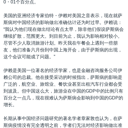
0・01个百分点。
美国的亚洲经济专家伯特・伊赖对美国之音表示，现在就萨
斯病对中国经济的影响做出准确估计还为时过早。伊赖说：
“我认为他们现在做出结论有点太早，除非他们假设萨斯病会
继续扩散，范围更大。到目前为止，我认为影响相对较小。
尽管不少人取消旅游计划。昨天我在午餐会上遇到一些朋
友，他们准备六月份到中国上海开会，由于萨斯病的出现，
这个会议可能成了问题。”
伊赖是美国一位著名的经济学家，也是金融咨询服务公司伊
赖公司的总裁。他在接受采访的时候指出，萨斯病的影响是
广泛的，航空业、旅馆业、餐饮业甚至出租汽车行业都会受
到波及。但中国这么大，旅游业在中国的GDP中的比例只有
百分之一点几，现在很难认为萨斯病会影响到中国的GDP的
增长。
长期从事中国经济问题研究的著名学者章家敦也认为，在萨
斯病疫情没有完全透明之前，学者们无法对经济影响做出准