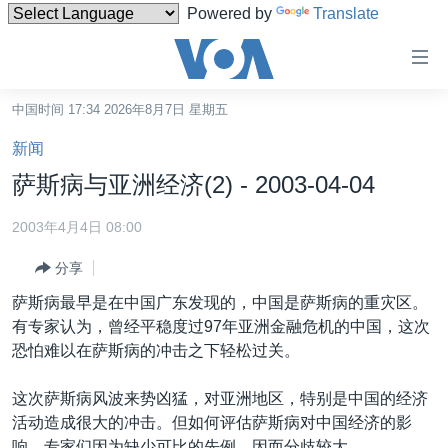
Powered by
Translate
无
障
碍
中国时间 17:34 2026年8月7日 星期五
主页
链
新闻
接
美国
萨斯病与亚洲经济(2) - 2003-04-04
跳
中国
转
2003年4月4日 08:00
台湾
到
分享
内
港澳
容
萨斯病最早是在中国广东发现的，中国是萨斯病的重灾区。
国际
跳
有专家认为，曾经平稳度过97年亚洲金融危机的中国，这次
转
分类新闻
最新国际新闻
恐怕难以在萨斯病的冲击之下轻松过关。
到
美中关系
印太
经济·金融·贸易
导
这次萨斯病风波来势凶猛，对亚洲地区，特别是中国的经济
航
热点专题
中东
人权·法律·宗教
活动造成很大的冲击。但如何评估萨斯病对中国经济的影
跳
响，专家们因为缺少可比的先例，因而分歧较大。