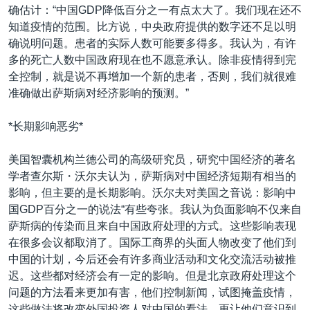
确估计：“中国GDP降低百分之一有点太大了。我们现在还不
知道疫情的范围。比方说，中央政府提供的数字还不足以明
确说明问题。患者的实际人数可能要多得多。我认为，有许
多的死亡人数中国政府现在也不愿意承认。除非疫情得到完
全控制，就是说不再增加一个新的患者，否则，我们就很难
准确做出萨斯病对经济影响的预测。”
*长期影响恶劣*
美国智囊机构兰德公司的高级研究员，研究中国经济的著名
学者查尔斯・沃尔夫认为，萨斯病对中国经济短期有相当的
影响，但主要的是长期影响。沃尔夫对美国之音说：影响中
国GDP百分之一的说法“有些夸张。我认为负面影响不仅来自
萨斯病的传染而且来自中国政府处理的方式。这些影响表现
在很多会议都取消了。国际工商界的头面人物改变了他们到
中国的计划，今后还会有许多商业活动和文化交流活动被推
迟。这些都对经济会有一定的影响。但是北京政府处理这个
问题的方法看来更加有害，他们控制新闻，试图掩盖疫情，
这些做法将改变外国投资人对中国的看法。更让他们意识到