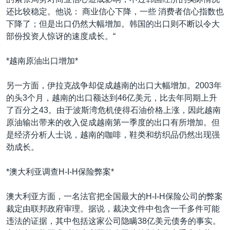
VOA视频
欧洲
科教·文娱·体健
白宫要闻
转
还比较稳定。他说： 商业信心下降，一些 消费者信心指数也
到
VOA今日焦点
非洲
军事
国会报道
下降了；但是出口仍然大幅增加。韩国的出口则不断以令大
检
部份投资人惊讶的速度成长。“
中文广播
美洲
劳工
美中关系
索
全球议题
环境
美国建国250周年
*越南原油出口增加*
关注我们
埃博拉疫情
另一方面，伊拉克战争却促成越南的出口大幅增加。2003年
美国之音专访
的头3个月，越南的出口额达到46亿美元，比去年同期上升
了百分之43。由于波斯湾危机使得石油价格上涨，因此越南
重要讲话与声明
原油输出带来的收入促成越南第一季度的出口有所增加。但
台海两岸关系
是经济分析人士说，越南的咖啡，鞋类和纺织品仍然出现强
其他语言网站
劲成长。
南中国海争端
关注西藏
*澳大利亚调查H-I-H保险弊案*
关注新疆
澳大利亚方面，一名法官把全国最大的H-I-H保险公司的弊案
GEN Z 看美国
裁定由联邦政府审理。据说，裁决文件中包含一千多件可能
违法的证据，其中包括这家公司隐瞒38亿美元债务的事实。