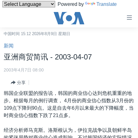
Powered by
Translate
无
障
碍
中国时间 15:12 2026年8月9日 星期日
主页
链
新闻
接
美国
亚洲商贸简讯 - 2003-04-07
跳
中国
转
2003年4月7日 08:00
台湾
到
分享
内
港澳
容
韩国企业联盟的报告说，韩国的商业信心达到危机重重的地
国际
跳
步。根据每月的例行调查， 4月份的商业信心指数从3月份的
转
分类新闻
最新国际新闻
109点下降到90点。这是自去年6月以来最大的下降幅度，当
到
时商业信心指数下跌了21点多。
美中关系
印太
经济·金融·贸易
导
航
热点专题
中东
人权·法律·宗教
经济分析师马克斯。洛斯根认为，伊拉克战争以及朝鲜半岛
跳
的紧张局势对商业信心造成影响，不过韩国经济的实际情况