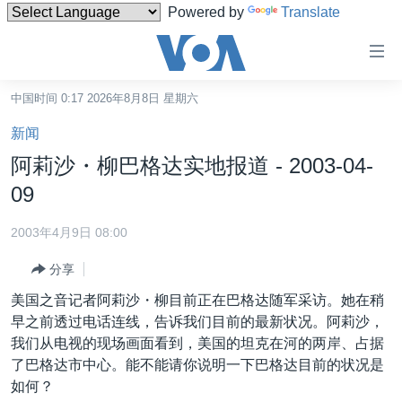
Powered by
Translate
无
障
碍
中国时间 0:17 2026年8月8日 星期六
主页
链
新闻
接
美国
阿莉沙・柳巴格达实地报道 - 2003-04-
跳
中国
09
转
台湾
到
2003年4月9日 08:00
内
港澳
容
分享
国际
跳
美国之音记者阿莉沙・柳目前正在巴格达随军采访。她在稍
转
分类新闻
最新国际新闻
早之前透过电话连线，告诉我们目前的最新状况。阿莉沙，
到
我们从电视的现场画面看到，美国的坦克在河的两岸、占据
美中关系
印太
经济·金融·贸易
导
了巴格达市中心。能不能请你说明一下巴格达目前的状况是
航
热点专题
中东
人权·法律·宗教
如何？
跳