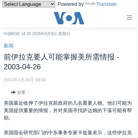
Powered by
Translate
无
障
碍
中国时间 14:30 2026年8月9日 星期日
主页
链
新闻
接
美国
前伊拉克要人可能掌握美所需情报 -
跳
中国
2003-04-26
转
台湾
到
2003年4月26日 08:00
内
港澳
容
分享
国际
跳
美国最近收押了伊拉克前政府的几名重要人物。他们可能为
转
分类新闻
最新国际新闻
美国提供重要的情报，并对美国寻找萨达姆的下落可能有帮
到
助。
美中关系
印太
经济·金融·贸易
导
航
热点专题
中东
人权·法律·宗教
美国国会研究部门的中东事务专家卡兹曼表示，这些伊拉克
跳