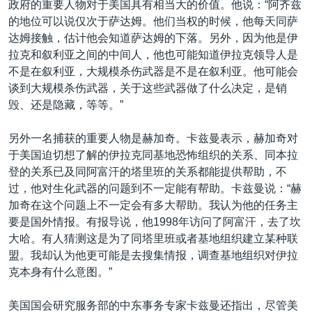
政府的重要人物对于美国具有相当大的价值。他说：“阿齐兹
VOA视频
欧洲
科教·文娱·体健
白宫要闻
转
的地位可以说仅次于萨达姆。他们当权的时候，他每天同萨
到
VOA今日焦点
非洲
军事
国会报道
达姆接触，估计他会知道萨达姆的下落。另外，因为他是伊
检
拉克和叙利亚之间的中间人，他也可能知道伊拉克领导人是
中文广播
美洲
劳工
美中关系
索
不是在叙利亚，大规模杀伤武器是不是在叙利亚。他可能会
全球议题
环境
美国建国250周年
谈到大规模杀伤武器，关于这些武器做了什么决定，是销
关注我们
毁、还是隐藏，等等。”
埃博拉疫情
美国之音专访
另外一名捕获的重要人物是赫加奇。卡兹曼表示，赫加奇对
于美国迫切想了解的伊拉克同基地恐怖组织的关系、同本拉
重要讲话与声明
登的关系已及同阿富汗的塔里班的关系都能提供帮助，不
台海两岸关系
其他语言网站
过，他对生化武器的问题到不一定能有帮助。卡兹曼说：“赫
加奇在这个问题上不一定会有多大帮助。我认为他的任务主
南中国海争端
要是国外情报。有报导说，他1998年访问了阿富汗，去了坎
关注西藏
大哈。有人猜测这是为了同塔里班或者基地组织建立某种联
盟。我却认为他更可能是去搜集情报，调查基地组织对伊拉
关注新疆
克本身有什么意图。”
GEN Z 看美国
美国国会研究服务部的中东事务专家卡兹曼还指出，尽管美