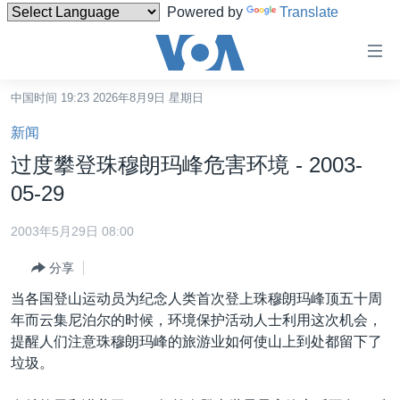
Powered by
Translate
无
障
碍
中国时间 19:23 2026年8月9日 星期日
主页
链
新闻
接
美国
过度攀登珠穆朗玛峰危害环境 - 2003-
跳
中国
05-29
转
台湾
到
2003年5月29日 08:00
内
港澳
容
分享
国际
跳
当各国登山运动员为纪念人类首次登上珠穆朗玛峰顶五十周
转
分类新闻
最新国际新闻
年而云集尼泊尔的时候，环境保护活动人士利用这次机会，
到
提醒人们注意珠穆朗玛峰的旅游业如何使山上到处都留下了
美中关系
印太
经济·金融·贸易
导
垃圾。
航
热点专题
中东
人权·法律·宗教
跳