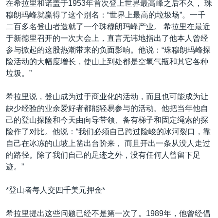
在希拉里和诺盖于1953年首次登上世界最高峰之后不久， 珠
VOA视频
欧洲
科教·文娱·体健
白宫要闻
转
穆朗玛峰就赢得了这个别名：“世界上最高的垃圾场”。一千
到
VOA今日焦点
非洲
军事
国会报道
二百多名登山者造就了一个珠穆朗玛峰产业。 希拉里在最近
检
于新德里召开的一次大会上，直言无讳地指出了他本人曾经
中文广播
美洲
劳工
美中关系
索
参与掀起的这股热潮带来的负面影响。他说：“珠穆朗玛峰探
全球议题
环境
美国建国250周年
险活动的大幅度增长，使山上到处都是空氧气瓶和其它各种
关注我们
垃圾。”
埃博拉疫情
美国之音专访
希拉里说，登山成为过于商业化的活动，而且也可能成为让
缺少经验的业余爱好者都能轻易参与的活动。他把当年他自
重要讲话与声明
己的登山探险和今天由向导带领、备有梯子和固定绳索的探
台海两岸关系
其他语言网站
险作了对比。他说：“我们必须自己跨过险峻的冰河裂口，靠
自己在冰冻的山坡上凿出台阶来， 而且开出一条从没人走过
南中国海争端
的路径。除了我们自己的足迹之外，没有任何人曾留下足
关注西藏
迹。”
关注新疆
*登山者每人交四千美元押金*
GEN Z 看美国
希拉里提出这些问题已经不是第一次了。1989年，他曾经倡