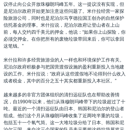
议停止向公众开放珠穆朗玛峰五年。这一提议没有实现，但
是尼泊尔政府开始更加注意这些问题了。米什拉经营一家探
险旅游公司，同时也是尼泊尔马亨德拉国王创办的自然保护
信托基金的理事。米什拉说，尼泊尔政府让登山者在上山
前，每人交约四千美元的押金，他说：“如果你上山探险，你
必须交押金。在你把所有的废物垃圾带回来后，你可以拿回
这笔钱。”
米什拉和许多经营旅游业的人一样也和环境保护工作有关。
尼泊尔政府积极参与把国营渡假设施的盈利重新投入当地建
设的工作。米什拉说：“政府从这些渡假地不论得到什么收入
或者税金，其中的百分之五十其实都重新投入本社区。”
越来越多的非官方团体组织的清扫远征队也在帮助改善情
况，自1990年以来，他们从珠穆朗玛峰带下的垃圾超过了十
吨。最近的一个清扫远征队由日本、韩国和尼泊尔的登山者
组成。他们这个月从珠穆朗玛峰收集了近两吨半重的垃圾，
包括五十一个氧气筒。这一大堆垃圾分给了日本、韩国和尼
泊尔三国，来自这三个国家的队员表示要把这些垃圾展览示