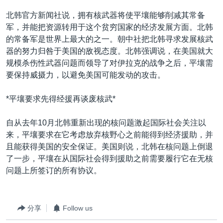
VOA视频
欧洲
科教·文娱·体健
白宫要闻
转
北韩官方新闻社说，拥有核武器将使平壤能够削减其常备
到
VOA今日焦点
非洲
军事
国会报道
军，并能把资源转用于这个贫穷国家的经济发展方面。北韩
检
的常备军是世界上最大的之一。朝中社把北韩寻求发展核武
中文广播
美洲
劳工
美中关系
索
器的努力归咎于美国的敌视态度。北韩强调说，在美国就大
全球议题
环境
美国建国250周年
规模杀伤性武器问题而领导了对伊拉克的战争之后，平壤需
关注我们
要保持威摄力，以避免美国可能发动的攻击。
埃博拉疫情
美国之音专访
*平壤要求先得经援再谈废核武*
重要讲话与声明
自从去年10月北韩重新出现的核问题激起国际社会关注以
台海两岸关系
其他语言网站
来，平壤要求在它考虑放弃核野心之前能得到经济援助，并
且能获得美国的安全保证。美国则说，北韩在核问题上倒退
南中国海争端
了一步，平壤在从国际社会得到援助之前需要履行它在无核
关注西藏
问题上所签订的所有协议。
关注新疆
GEN Z 看美国
分享
Follow us