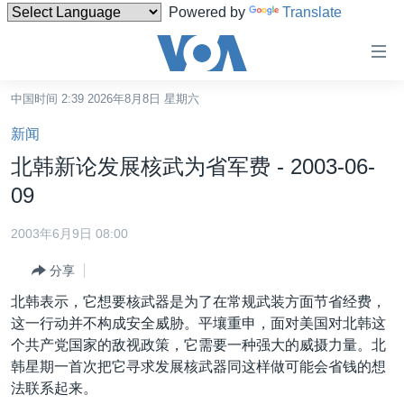
Powered by
Translate
无
障
碍
中国时间 2:39 2026年8月8日 星期六
主页
链
新闻
接
美国
北韩新论发展核武为省军费 - 2003-06-
跳
中国
09
转
台湾
到
2003年6月9日 08:00
内
港澳
容
分享
国际
跳
北韩表示，它想要核武器是为了在常规武装方面节省经费，
转
分类新闻
最新国际新闻
这一行动并不构成安全威胁。平壤重申，面对美国对北韩这
到
个共产党国家的敌视政策，它需要一种强大的威摄力量。北
美中关系
印太
经济·金融·贸易
导
韩星期一首次把它寻求发展核武器同这样做可能会省钱的想
航
热点专题
中东
人权·法律·宗教
法联系起来。
跳