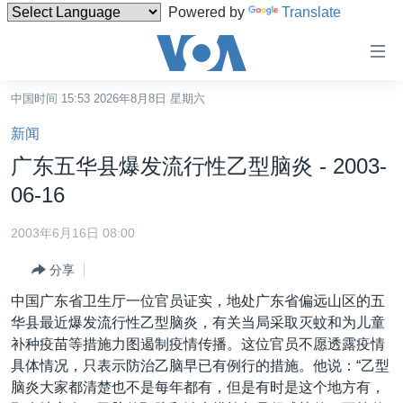
Powered by
Translate
无
障
碍
中国时间 15:53 2026年8月8日 星期六
主页
链
新闻
接
美国
广东五华县爆发流行性乙型脑炎 - 2003-
跳
中国
06-16
转
台湾
到
2003年6月16日 08:00
内
港澳
容
分享
国际
跳
中国广东省卫生厅一位官员证实，地处广东省偏远山区的五
转
分类新闻
最新国际新闻
华县最近爆发流行性乙型脑炎，有关当局采取灭蚊和为儿童
到
补种疫苗等措施力图遏制疫情传播。这位官员不愿透露疫情
美中关系
印太
经济·金融·贸易
导
具体情况，只表示防治乙脑早已有例行的措施。他说：“乙型
航
热点专题
中东
人权·法律·宗教
脑炎大家都清楚也不是每年都有，但是有时是这个地方有，
跳