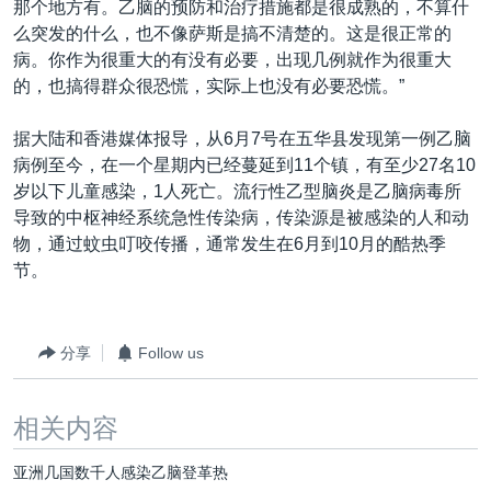
那个地方有。乙脑的预防和治疗措施都是很成熟的，不算什
VOA视频
欧洲
科教·文娱·体健
白宫要闻
转
么突发的什么，也不像萨斯是搞不清楚的。这是很正常的
到
VOA今日焦点
非洲
军事
国会报道
病。你作为很重大的有没有必要，出现几例就作为很重大
检
的，也搞得群众很恐慌，实际上也没有必要恐慌。”
中文广播
美洲
劳工
美中关系
索
全球议题
环境
美国建国250周年
据大陆和香港媒体报导，从6月7号在五华县发现第一例乙脑
关注我们
病例至今，在一个星期内已经蔓延到11个镇，有至少27名10
埃博拉疫情
岁以下儿童感染，1人死亡。流行性乙型脑炎是乙脑病毒所
美国之音专访
导致的中枢神经系统急性传染病，传染源是被感染的人和动
物，通过蚊虫叮咬传播，通常发生在6月到10月的酷热季
重要讲话与声明
节。
台海两岸关系
其他语言网站
南中国海争端
分享
Follow us
关注西藏
关注新疆
相关内容
GEN Z 看美国
亚洲几国数千人感染乙脑登革热