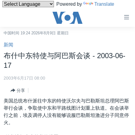
Powered by
Translate
无
障
碍
中国时间 19:24 2026年8月9日 星期日
主页
链
新闻
接
美国
布什中东特使与阿巴斯会谈 - 2003-06-
跳
中国
17
转
台湾
到
2003年6月17日 08:00
内
港澳
容
分享
国际
跳
美国总统布什派往中东的特使沃尔夫与巴勒斯坦总理阿巴斯
转
分类新闻
最新国际新闻
举行会谈，争取使中东和平路线图计划重上轨道。在会谈举
到
行之前，埃及调停人没有能够说服巴勒斯坦激进分子同意停
美中关系
印太
经济·金融·贸易
导
火。
航
热点专题
中东
人权·法律·宗教
跳