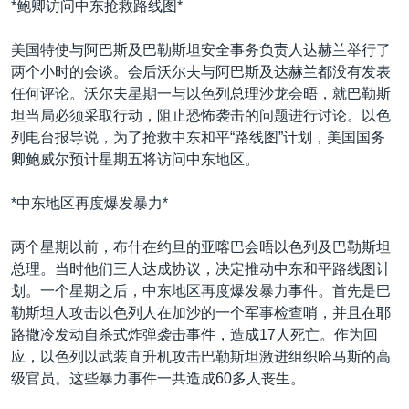
*鲍卿访问中东抢救路线图*
VOA视频
欧洲
科教·文娱·体健
白宫要闻
转
到
VOA今日焦点
非洲
军事
国会报道
美国特使与阿巴斯及巴勒斯坦安全事务负责人达赫兰举行了
检
两个小时的会谈。会后沃尔夫与阿巴斯及达赫兰都没有发表
中文广播
美洲
劳工
美中关系
索
任何评论。沃尔夫星期一与以色列总理沙龙会晤，就巴勒斯
全球议题
环境
美国建国250周年
坦当局必须采取行动，阻止恐怖袭击的问题进行讨论。以色
关注我们
列电台报导说，为了抢救中东和平“路线图”计划，美国国务
埃博拉疫情
卿鲍威尔预计星期五将访问中东地区。
美国之音专访
*中东地区再度爆发暴力*
重要讲话与声明
台海两岸关系
其他语言网站
两个星期以前，布什在约旦的亚喀巴会晤以色列及巴勒斯坦
总理。当时他们三人达成协议，决定推动中东和平路线图计
南中国海争端
划。一个星期之后，中东地区再度爆发暴力事件。首先是巴
关注西藏
勒斯坦人攻击以色列人在加沙的一个军事检查哨，并且在耶
路撒冷发动自杀式炸弹袭击事件，造成17人死亡。作为回
关注新疆
应，以色列以武装直升机攻击巴勒斯坦激进组织哈马斯的高
GEN Z 看美国
级官员。这些暴力事件一共造成60多人丧生。