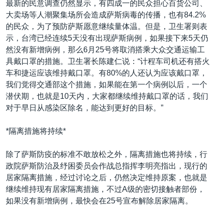
最新的民意调查仍然显示，有四成一的民众担心百货公司、
VOA视频
欧洲
科教·文娱·体健
白宫要闻
转
大卖场等人潮聚集场所会造成萨斯病毒的传播，也有84.2%
到
VOA今日焦点
非洲
军事
国会报道
的民众，为了预防萨斯愿意继续量体温。但是，卫生署则表
检
示，台湾已经连续5天没有出现萨斯病例，如果接下来5天仍
中文广播
美洲
劳工
美中关系
索
然没有新增病例，那么6月25号将取消搭乘大众交通运输工
全球议题
环境
美国建国250周年
具戴口罩的措施。卫生署长陈建仁说：“计程车司机还有搭火
关注我们
车和捷运应该维持戴口罩。有80%的人还认为应该戴口罩，
埃博拉疫情
我们觉得交通部这个措施，如果能在第一个病例以后，一个
美国之音专访
潜伏期，也就是10天内，大家都继续维持戴口罩的话，我们
对于早日从感染区除名，能达到更好的目标。”
重要讲话与声明
台海两岸关系
其他语言网站
*隔离措施将持续*
南中国海争端
除了萨斯防疫的标准不敢放松之外，隔离措施也将持续，行
关注西藏
政院萨斯防治及纾困委员会作战总指挥李明亮指出，现行的
居家隔离措施，经过讨论之后，仍然决定维持原案，也就是
关注新疆
继续维持现有居家隔离措施，不过A级的密切接触者部份，
GEN Z 看美国
如果没有新增病例，最快会在25号宣布解除居家隔离。