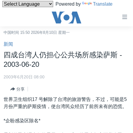
Powered by
Translate
无
障
碍
中国时间 15:50 2026年8月10日 星期一
主页
链
新闻
接
美国
四成台湾人仍担心公共场所感染萨斯 -
跳
中国
2003-06-20
转
台湾
到
2003年6月20日 08:00
内
港澳
容
分享
国际
跳
世界卫生组织17 号解除了台湾的旅游警告，不过，可能是5
转
分类新闻
最新国际新闻
月份严重的萨斯疫情，使台湾民众经历了前所未有的恐慌。
到
美中关系
印太
经济·金融·贸易
导
*企盼感染区除名*
航
热点专题
中东
人权·法律·宗教
跳