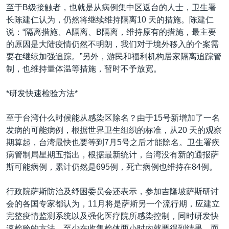
至于B级接触者，也就是从病例集中区返台的人士，卫生署
长陈建仁认为，仍然将继续维持隔离10 天的措施。陈建仁
说：“隔离措施、A隔离、B隔离，维持原有的措施，最主要
的原因是大陆疫情仍然不明朗，我们对于境外移入的个案需
要在继续加强追踪。”另外，游民和福利机构居家隔离追踪管
制，也维持量体温等措施，暂时不予放宽。
*研发快速检验方法*
至于台湾什么时候能从感染区除名？由于15号新增加了一名
发病的可能病例，根据世界卫生组织的标准，从20 天的观察
期算起，台湾最快也要等到7月5号之后才能除名。卫生署疾
病管制局星期五指出，根据最新统计，台湾没有新的通报萨
斯可能病例，累计仍然是695例，死亡病例也维持在84例。
行政院萨斯防治及纾困委员会还表示，参加吉隆坡萨斯研讨
会的各国专家都认为，11月将是萨斯另一个流行期，应建立
完整疫情监测系统以及强化医疗院所感染控制，同时研发快
速检验的方法，至少在收集检体两小时内就要得到结果。而